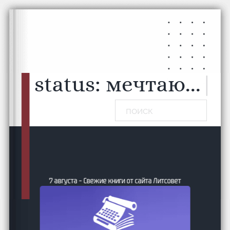
Перейти к основному содержанию
Перейти к нижнему колонтитулу
status:
мечтаю...
|
Поиск
7 августа – Свежие книги от сайта Литсовет