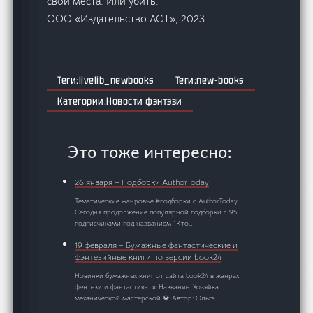
свои места. Или убить.
ООО «Издательство АСТ», 2023
livelib_newbooks
new-books
Новости фэнтэзи
Это тоже интересно:
26 января – Подборки AuthorToday
Тематические жанровые #подборки с AuthorToday.
Сегодня продолжение популярной подборки с 95
подписчиками под названием "Кто…
19 февраля – Бумажные фантастические и
фэнтезийные книги по версии book24
Новинки бумажных книг от сайта book24 в жанрах
фентези и фантастика. ⭐ Название: Хозяйка
механической мастерской 💎 Автор: Ольга…