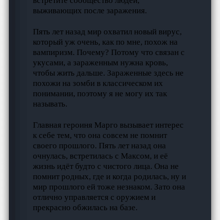
встретите сообщество людей,
выживающих после заражения.
Пять лет назад мир охватил новый вирус,
который уж очень, как по мне, похож на
вампиризм. Почему? Потому что связан с
укусами, а зараженным нужна кровь,
чтобы жить дальше. Зараженные здесь не
похожи на зомби в классическом их
понимании, поэтому я не могу их так
называть.
Главная героиня Марго вызывает интерес
к себе тем, что она совсем не помнит
своего прошлого. Пять лет назад она
очнулась, встретилась с Максом, и её
жизнь идёт будто с чистого лица. Она не
помнит родных, где и когда родилась, ну и
мир прошлого ей тоже незнаком. Зато она
отлично управляется с оружием и
прекрасно обжилась на базе.