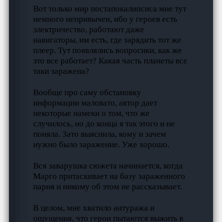
Вот только мир постапокалипсиса мне тут
немного непривычен, ибо у героев есть
электричество, работают даже
навигаторы, им есть, где зарядить тот же
плеер. Тут появлялись вопросики, как же
это все работает? Какая часть планеты все
таки заражена?
Вообще про саму обстановку
информации маловато, автор дает
некоторые намеки о том, что же
случилось, но до конца я так этого и не
поняла. Зато выяснила, кому и зачем
нужно было заражение. Уже хорошо.
Вся заварушка сюжета начинается, когда
Марго притаскивает на базу зараженного
парня и никому об этом не рассказывает.
В целом, мне хватило антуража и
ощущения, что герои пытаются выжить в