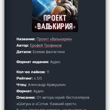
Проект «Валькирия»
Название:
Ерофей Трофимов
Автор:
Боевая фантастика
Детали:
Аудио
Формат издания:
11
Кол-во лайков:
4.5/5
Рейтинг:
Александр Аравушкин
Чтец:
Аудио
Формат:
От автора серий-бестселлеров
Описание:
«Шатун» и «Сотня. Казачий крест».
К чему приведёт история, начавшаяся на