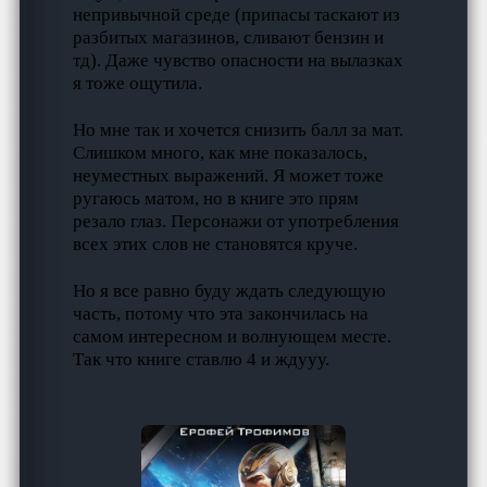
непривычной среде (припасы таскают из
разбитых магазинов, сливают бензин и
тд). Даже чувство опасности на вылазках
я тоже ощутила.
Но мне так и хочется снизить балл за мат.
Слишком много, как мне показалось,
неуместных выражений. Я может тоже
ругаюсь матом, но в книге это прям
резало глаз. Персонажи от употребления
всех этих слов не становятся круче.
Но я все равно буду ждать следующую
часть, потому что эта закончилась на
самом интересном и волнующем месте.
Так что книге ставлю 4 и ждууу.