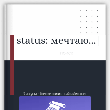
Перейти к основному содержанию
Перейти к нижнему колонтитулу
status:
мечтаю...
|
Поиск
7 августа – Свежие книги от сайта Литсовет