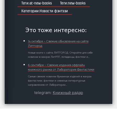
at-new-books
new-books
Новости фэнтэзи
Это тоже интересно:
14 октября – Свежие обновления на сайте
Литгород
Новые книги с сайта ЛИТГОРОД. Откройте для себя
новинки в жанрах ЛитРПГ, попаданцы, фэнтези и…
6 сентября – Свежие издания оффлайн
книжного рынка от Лаборатория Фантастики
Самые свежие новинки бумажных изданий в жанрах
фантастики, фэнтези и смежных литературных
направлениях от Лаборатории…
telegram:
Книжный радар
7 октября – Новые книги, вышедшие на
Литмаркет
На Литмаркете сегодня появились новинки в жанрах с
ярко выраженным сюжетом. Название: Наследники трона
дракона Автор: Anastasia…