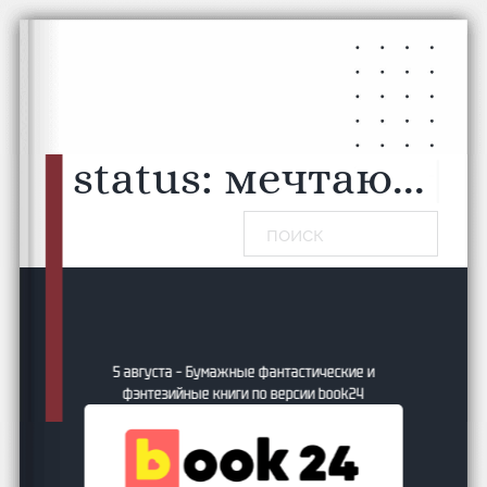
Перейти к основному содержанию
Перейти к нижнему колонтитулу
status:
мечтаю...
|
Поиск
5 августа – Бумажные фантастические и
фэнтезийные книги по версии book24