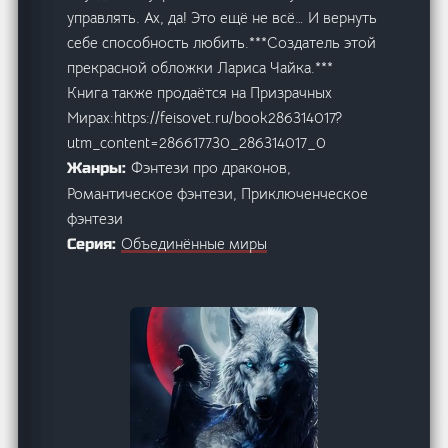
управлять. Ах, да! Это ещё не всё… И вернуть
себе способность любить.***Создатель этой
прекрасной обложки Лариса Чайка.***
Книга также продаётся на Призрачных
Мирах:https://feisovet.ru/book286314017?
utm_content=286617730_286314017_0
Фэнтези про драконов,
Жанры:
Романтическое фэнтези, Приключенческое
фэнтези
Объединённые миры
Серия: