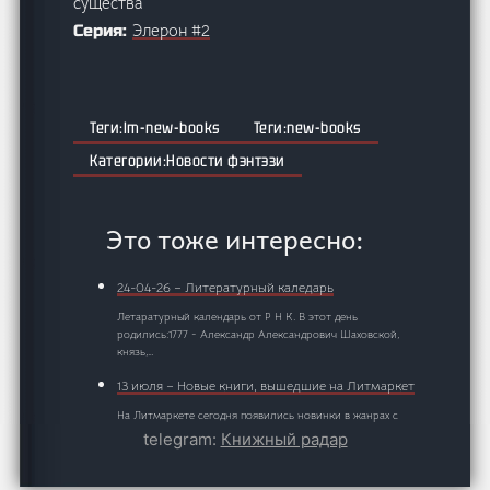
существа
Элерон #2
Серия:
lm-new-books
new-books
Новости фэнтэзи
Это тоже интересно:
24-04-26 – Литературный каледарь
Летаратурный календарь от Р Н К. В этот день
родились:1777 - Александр Александрович Шаховской,
князь,…
13 июля – Новые книги, вышедшие на Литмаркет
На Литмаркете сегодня появились новинки в жанрах с
ярко выраженным сюжетом. ⭐ Название: Пепел и Белое
telegram:
Книжный радар
пламя…
29 августа – Подборки AuthorToday