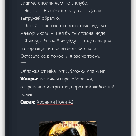
видимо опоили чем-то в клубе.
– Эй, ты. – Выхожу из-за угла. – Давай
выгружай обратно.
– Чего? – опешил тот, что стоял рядом с
мажорчиком. – Шёл бы ты отсюда, дядя.
– Я никуда без неё не уйду. – тычу пальцем
на торчащие из тачки женские ноги. –
Оставьте её в покое, и я вас не трону.
***
Обложка от Nika_Art Обложки для книг
истинная пара, оборотни,
Жанры:
откровенно и страстно, короткий любовный
роман
Хроники Ночи #2
Серия: