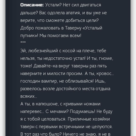
Устали? Нет сил двигаться
Описание:
дальше? Вас одолела апатия, и вы уже не
верите, что сможете добиться цели?
Добро пожаловать в Таверну «Усталый
путник»! Мы помогаем всем!
***
Эй, любезнейший с косой на плече, тебе
нельзя, ты недостаточно устал! И ты, гноме,
тоже! Давайте-ка вкруг таверны раз пять
наверните и милости просим. А ты, кровос…
господин вампир, не облизывайся! Ишь,
развелось возле достойного места отдыха
всяких…
А ты, в капюшоне, с кривыми ножами
наперевес… С мечами? Подумаешь! Не буду
я с тобой целоваться. Приличные хозяйки
таверн с первыми встречными не целуются.
В тот раз что было? Ничего не знаю, я не в