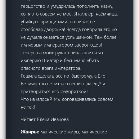
герцогство и умудрилась пополнить казну,
хотя это совсем не моё. Я киллер, наёмница,
убийца с принципами, но никак не
столбовая дворянка! Всегда говорила это но
не думала оказаться услышанной. Тем более
им новым императором зверолюдов!
Теперь на моих руках приказ явиться в
империю Шиатар и бесшумно убить
опасного врага императора.
Решила сделать всё по-быстрому, а Его
Величество велит не спешить да ещё и
притвориться его фавориткой!
Что началось?! Мы договаривались совсем
не так!
Читает Елена Иванова
магические миры, магические
Жанры: