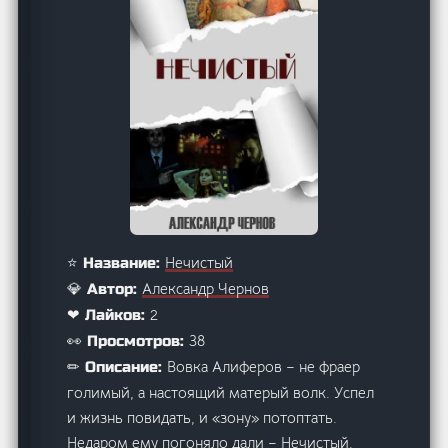
Нечистый
⭐ Название:
Александр Чернов
💎 Автор:
2
❤ Лайков:
38
👀 Просмотров:
Вовка Алиферов – не фраер
✏ Описание:
голимый, а настоящий матерый волк. Успел
и жизнь повидать, и «зону» потоптать.
Недаром ему погоняло дали – Нечистый.