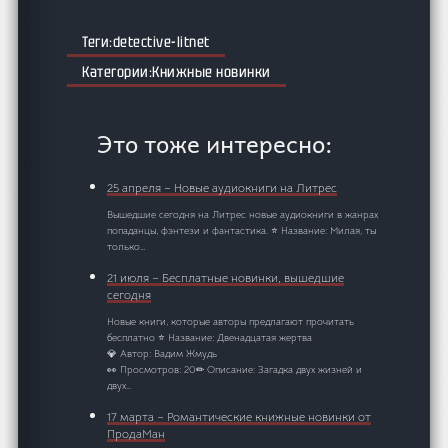
detective-litnet
Книжные новинки
Это тоже интересно:
25 апреля – Новые аудиокниги на Литрес
Вышедшие сегодня на Литрес новые аудиокниги в жанрах
попаданцы, фэнтези и фантастика. ⭐ Название: Милая, ты
только…
21 июля – Бесплатные новинки, вышедшие
сегодня
Новые книги, которые авторы предлагают прочитать
бесплатно ⭐ Название: Двенадцатая жертва
💎 Автор: Вадим Жмудь
👀 Просмотров: 20✏ Описание: Загадка двух жизней и
двух…
17 марта – Романтические книжные новинки от
ПродаМан