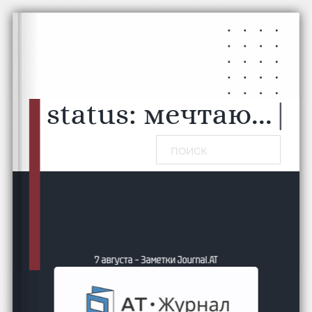
Перейти к основному содержанию
Перейти к нижнему колонтитулу
status:
мечтаю...
|
Поиск
совет
7 августа – Заметки Journal.АТ