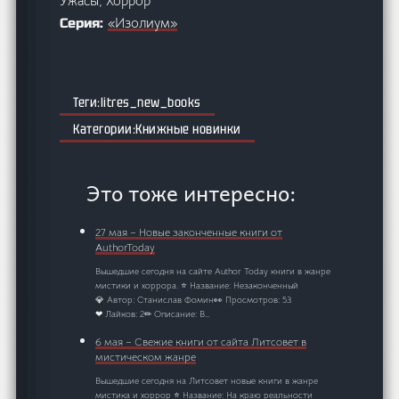
Ужасы, Хоррор
«Изолиум»
Серия:
litres_new_books
Книжные новинки
Это тоже интересно:
27 мая – Новые законченные книги от
AuthorToday
Вышедшие сегодня на сайте Author Today книги в жанре
мистики и хоррора. ⭐ Название: Незаконченный
💎 Автор: Станислав Фомин👀 Просмотров: 53
❤ Лайков: 2✏ Описание: В…
6 мая – Свежие книги от сайта Литсовет в
мистическом жанре
Вышедшие сегодня на Литсовет новые книги в жанре
мистика и хоррор ⭐ Название: На краю реальности