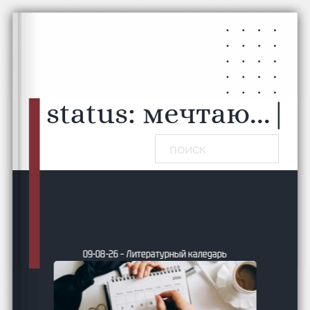
Перейти к основному содержанию
Перейти к нижнему колонтитулу
status:
мечтаю...
|
Поиск
совет
09-08-26 – Литературный каледарь