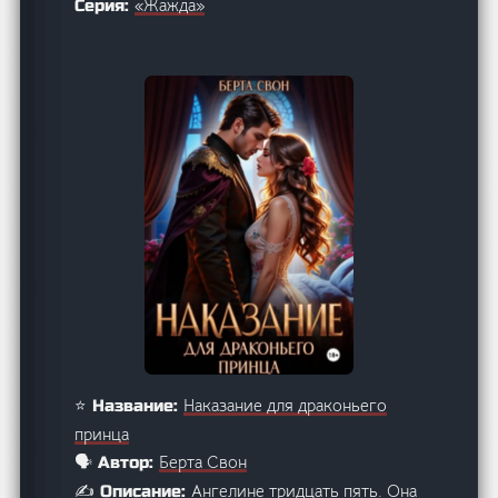
«Жажда»
Серия:
Наказание для драконьего
⭐ Название:
принца
Берта Свон
🗣️ Автор:
Ангелине тридцать пять. Она
✍️ Описание: