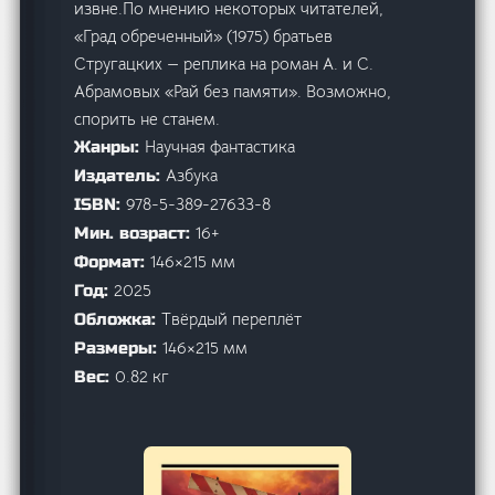
извне.По мнению некоторых читателей,
«Град обреченный» (1975) братьев
Стругацких — реплика на роман А. и С.
Абрамовых «Рай без памяти». Возможно,
спорить не станем.
Научная фантастика
Жанры:
Азбука
Издатель:
978-5-389-27633-8
ISBN:
16+
Мин. возраст:
146×215 мм
Формат:
2025
Год:
Твёрдый переплёт
Обложка:
146×215 мм
Размеры:
0.82 кг
Вес: