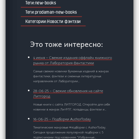
new-books
prodaman-new-books
Новости фэнтэзи
Это тоже интересно:
4 июня – Свежие издания оффлайн книжного
рынка от Лаборатория Фантастики
Самые свежие новинки бумажных изданий в жанрах
фантастики, фэнтези и смежных литературных
направлениях от Лаборатории…
28-06-25 – Свежие обновления на сайте
Литгород
Новые книги с сайта ЛИТГОРОД. Откройте для себя
новинки в жанрах ЛитРПГ, попаданцы, фэнтези и…
16-06-25 – Подборки AuthorToday
Тематические жанровые #подборки с AuthorToday.
Сегодня продолжение популярной подборки с 5
подписчиками под названием "Избранные…