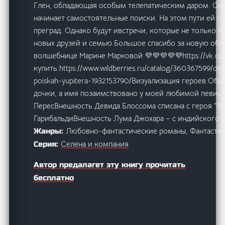
Глен, обладающая особым телепатическим даром. Она
начинает самостоятельные поиски. На этом пути ей 
преград. Однако будут ивстречи, которые не только п
новых друзей и семью.Большое спасибо за новую обл
волшебнице Марине Марковой 💜💜💜💜💜https://vk.
купить:https://www.wildberries.ru/catalog/360367599/deta
poiskah-yupitera-1932153790/Визуализация героев:Обр
дочки, а имя позаимствовано у моей любимой певиц
ПересВнешность Девида Блоссома списана с героя “В
ГарибальдиВнешность Лума Джохара – с индийского 
Любовно-фантастические романы, Фантастик
Жанры:
Селена и компания
Серия:
Автор предалагет эту книгу прочитать
бесплатно