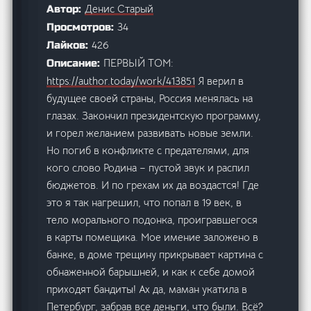
Денис Старый
Автор:
34
Просмотров:
426
Лайков:
ПЕРВЫЙ ТОМ:
Описание:
https://author.today/work/413851
Я верил в
будущее своей страны, Россия менялась на
глазах. Закончил президентскую программу,
и горел желанием развивать новые земли.
Но погиб в конфликте с предателями, для
кого слово Родина – пустой звук и распил
бюджетов. И по грехам их да воздастся! Где
это я так нагрешил, что попал в 19 век, в
тело морального подонка, проигравшегося
в карты помещика. Мое имение заложено в
банке, в доме трещину прикрывает картина с
обнаженной барышней, и как к себе домой
приходят бандиты! Ах да, маман укатила в
Петербург, забрав все деньги, что были. Всё?