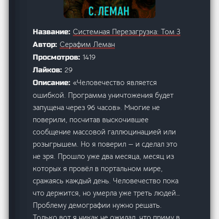
Системная Перезагрузка: Том 3
Название:
Серафим Леман
Автор:
1419
Просмотров:
29
Лайков:
«Человечество является
Описание:
ошибкой. Программа уничтожения будет
запущена через 96 часов». Многие не
поверили, посчитав выскочившее
сообщение массовой галлюцинацией или
розыгрышем. Но я поверил — и сделал это
не зря. Прошло уже два месяца, месяц из
которых я провёл в портальном мире,
сражаясь каждый день. Человечество пока
что держится, но умерла уже треть людей…
Проблему демографии нужно решать.
Только вот я никак не ожидал, что приму в