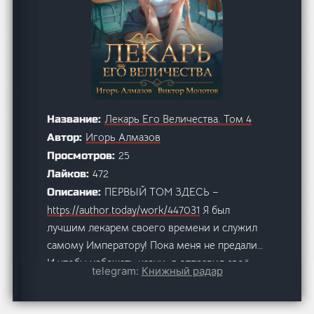
Лекарь Его Величества. Том 4
Название:
Игорь Алмазов
Автор:
25
Просмотров:
472
Лайков:
ПЕРВЫЙ ТОМ ЗДЕСЬ –
Описание:
https://author.today/work/447031
Я был
лучшим лекарем своего времени и служил
самому Императору! Пока меня не предали…
И чтобы избежать казни, я отправил своё
telegram:
Книжный радар
сознание в прошлое. Теперь снова учусь в
Лекарской Академии, и у меня есть только