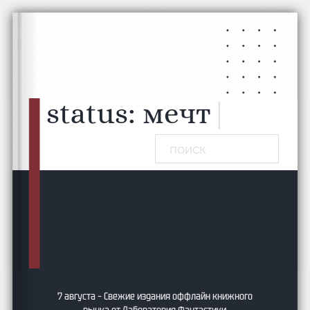
Перейти к основному содержанию
Перейти к нижнему колонтитулу
status:
читаю...
|
Поиск
7 августа – Свежие издания оффлайн книжного
рынка от Лаборатория Фантастики