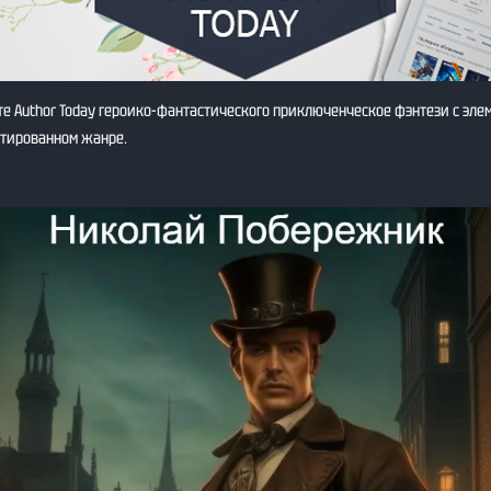
е Author Today героико-фантастического приключенческое фэнтези с эле
нтированном жанре.