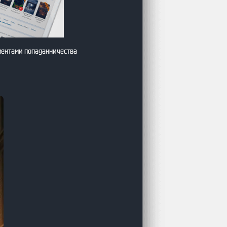
ментами попаданничества