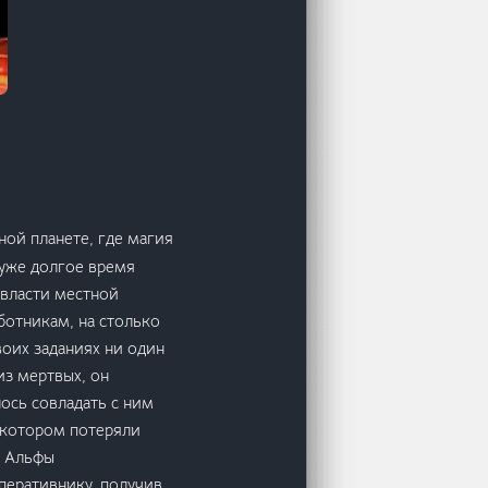
ной планете, где магия
уже долгое время
 власти местной
ботникам, на столько
воих заданиях ни один
из мертвых, он
ось совладать с ним
 котором потеряли
н Альфы
перативнику, получив