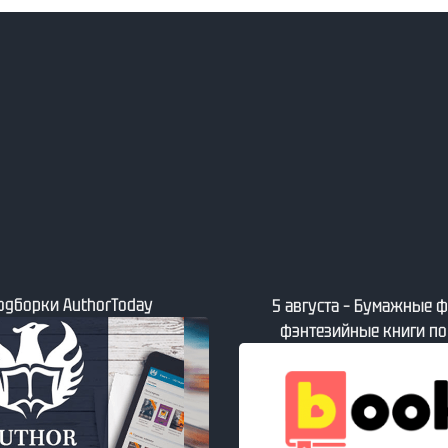
5 августа – Свеж
та – Бумажные фантастические и
ийные книги по версии book24