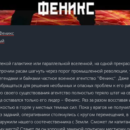
 Феникс
ый
лекой галактике или параллельной вселенной, на одной прекрас
прочим расам шагнуть через порог промышленной революции, 
легендами и байками частное военное агентство “Феникс”. Даже
бращаться для решения необычных и опасных проблем к его ра
ию своего существования агентство полностью теряло штат на с
 оставался только его лидер – Феникс. Раз за разом восставая 
костью в горле у местных темных сил. Пока у врагов не получил
з заданий, оперативники столкнулись с кругом перемещения, в
бнаружили нашего соотечественника с Земли. Сможет ли капита
му месту? Станет ли он хорошей заменой опытному местному о