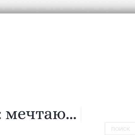
:
мечтаю...
|
Поиск