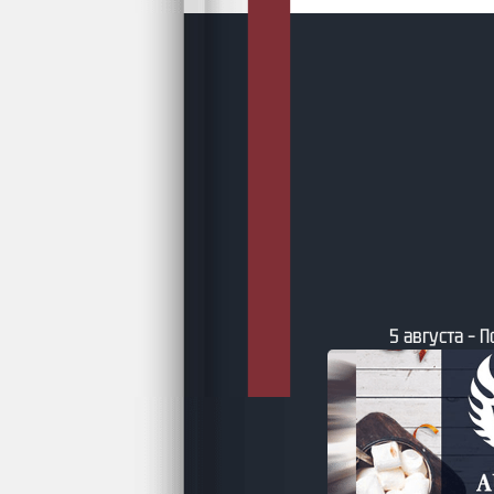
5 августа – Подборки AuthorToday
5 авгус
фэнтез