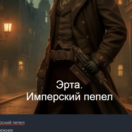
рский пепел
режник