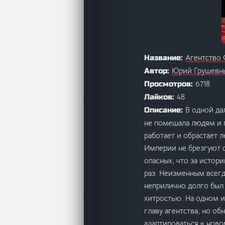
Агентство
Название:
Юрий Грушевн
Автор:
6718
Просмотров:
48
Лайков:
В одной да
Описание:
не помешала людям и 
работает и обрастает 
Империи не брезгуют о
опасных, что за истор
раз. Неизменным всегда
неприлично долго был 
хитростью. На одном и
главу агентства, но о
адаптироваться к ново