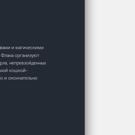
твами и магическими
и Флана организуют
арла, непревзойденных
шной кошкой-
но и окончательно