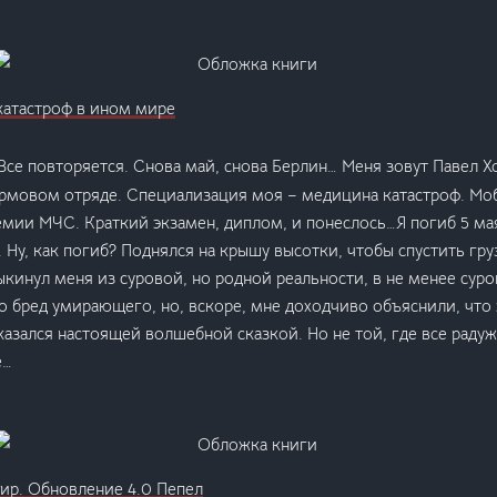
атастроф в ином мире
Все повторяется. Снова май, снова Берлин… Меня зовут Павел Хо
урмовом отряде. Специализация моя – медицина катастроф. Мо
емии МЧС. Краткий экзамен, диплом, и понеслось…Я погиб 5 мая
 Ну, как погиб? Поднялся на крышу высотки, чтобы спустить гр
ыкинул меня из суровой, но родной реальности, в не менее суро
о бред умирающего, но, вскоре, мне доходчиво объяснили, что э
казался настоящей волшебной сказкой. Но не той, где все радужн
е…
ир. Обновление 4.0 Пепел