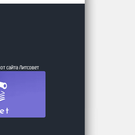
августа – Свежие издания оффлайн книжного
рынка от Лаборатория Фантастики