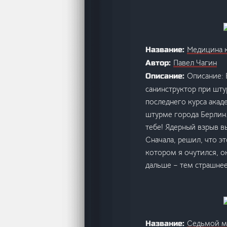
Медицина к
Название:
Павел Чагин
Автор:
Описание: 
Описание:
санинструктор при шт
последнего курса акад
штурме города Берлин.
тебе! Ядерный взрыв в
Сначала, решил, что эт
котором я очутился, о
дальше – тем страшне
Седьмой м
Название: