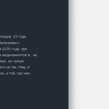
лодов. 23 года,
билизован с
 2035 года, при
уз медикаментов и… на
вую, но чужую.
то не так. Мир, в
о, а той, где чем