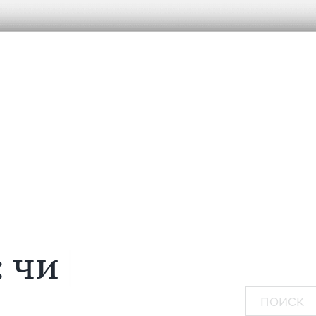
:
мечтаю...
|
Поиск