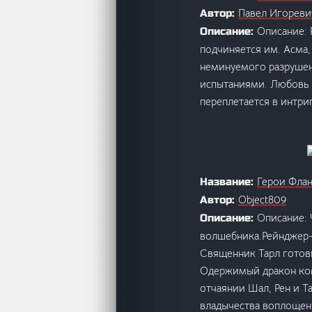
Павел Игореви
Автор:
Описание: Р
Описание:
подчиняется им. Асма,
неминуемого разрушени
испытаниями. Любовь и
переплетается в интри
Герои Флан
Название:
Object809
Автор:
Описание: 
Описание:
волшебника.Рейнджер-
Священник Тарл готов
Одержимый дракон ком
отчаянии Шал, Рен и Т
владычества воплощени