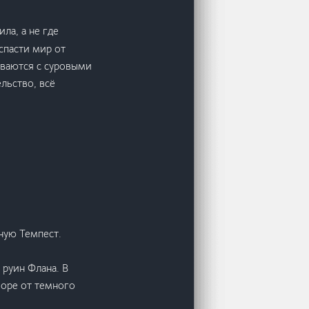
ла, а не где
спасти мир от
иваются с суровыми
льство, всё
ную Темпест.
руин Флана. В
Море от темного