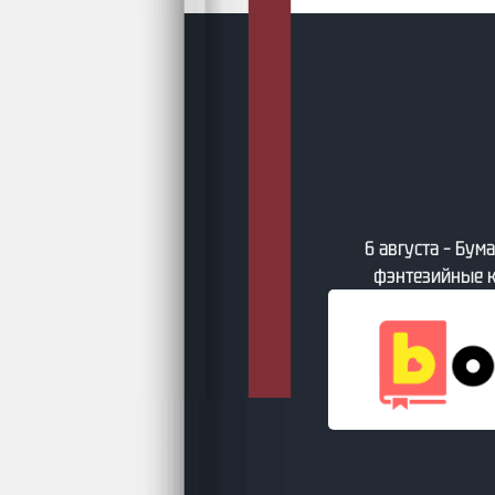
y
6 августа – Бумажные фантастические и
фэнтезийные книги по версии book24