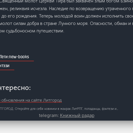
Священный молот Церкви Тира был захвачен злым богом Бэйном
жен, реликвия исчезла. Наследие по возвращению утраченного
 до его рождения. Теперь молодой воин должен исполнить сво
молот силам добра в стране Лунного моря. Опасности, обман и 
том судьбоносном путешествии.
new-books
нтэзи
нтересно:
е обновления на сайте Литгород
ИТГОРОД. Откройте для себя новинки в жанрах ЛитРПГ, попаданцы, фэнтези и…
telegram:
Книжный радар
ки от Литнет
есурсе Литнет книги в развлекательном сюжетно-ориентированном фантастическом и ф