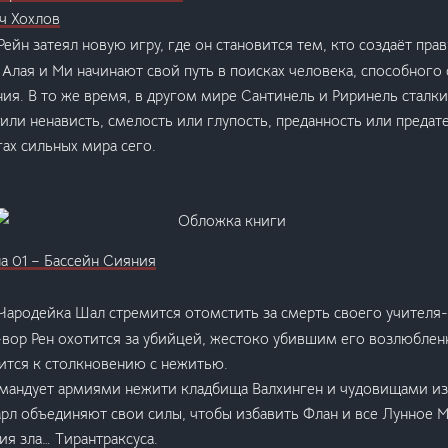
ч Хохлов
ейн затеял новую игру, где он становится тем, кто создаёт прави
 Алая и Ми начинают свой путь в поисках человека, способного 
я. В то же время, в другом мире Сантинель и Риринель сталк
ли ненависть, смелость или глупость, преданность или предате
гах сильных мира сего.
а 01 – Бассейн Сияния
Чародейка Шал стремится отомстить за смерть своего учителя-
вор Рен охотится за убийцей, жестоко убившим его возлюблен
ится к столкновению с нежитью.
андует армиями нежити кладбища Валхинген и чудовищами из 
арл объединяют свои силы, чтобы избавить Флан и все Лунное 
я зла… Тирантраксуса.