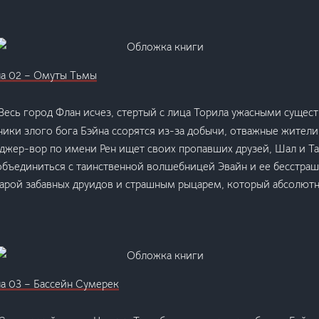
на 02 – Омуты Тьмы
Весь город Флан исчез, стертый с лица Торила ужасными сущес
ики злого бога Бэйна ссорятся из-за добычи, отважные жител
джер-вор по имени Рен ищет своих пропавших друзей, Шал и Т
 объединиться с таинственной волшебницей Эвайн и ее бесстра
парой забавных друидов и страшным рыцарем, который абсолют
а 03 – Бассейн Сумерек