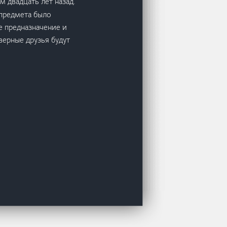
 двадцать лет назад.
 предмета было
е предназначение и
верные друзья будут
энтезийном жанре. Портал