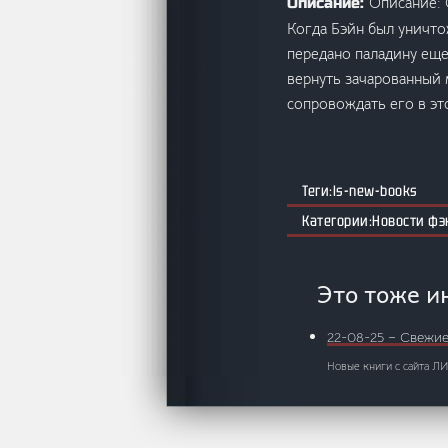
Описание: 
Описание:
Когда Бэйн был уничто
передано паладину еще
вернуть зачарованный 
сопровождать его в э
ls-new-books
Новости фэ
Это тоже и
22-08-25 – Свежи
Новые книги с сайта Л
03-08-25 – Новин
Вышедшие сегодня на р
больше…