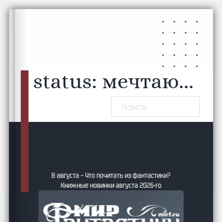
Перейти к основному содержанию
Перейти к нижнему колонтитулу
status:
мечтаю...
|
Поиск
8 августа – Что почитать из фантастики?
Книжные новинки августа 2026-го