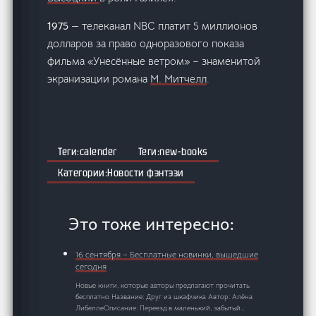
1975
— телеканал NBC платит 5 миллионов
долларов за право одноразового показа
фильма «Унесённые ветром» – знаменитой
экранизации романа
М. Митчелл
.
calender
new-books
Новости фэнтэзи
Это тоже интересно:
16 сентября – Бесплатные новинки, вышедшие
сегодня
Новые книги, которые авторы предлагают прочитать
бесплатно Название: Друг из шкафчика Автор: Алёна
ЛибеллеОписание: Переезд в маленький, забытый…