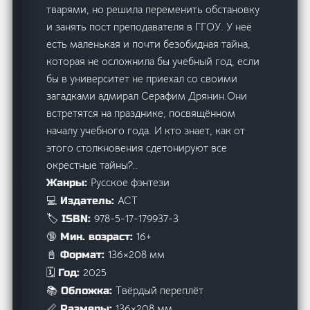
тварями, но решила переменить обстановку
и занять пост преподавателя в ГГОУ. У неё
есть маленькая и почти безобидная тайна,
которая не осложнила бы учебный год, если
бы в университет не приехал со своими
загадками адмирал Серафим Дрянин.Они
встретятся на празднике, посвящённом
началу учебного года. И кто знает, как от
этого столкновения сдетонируют все
окрестные тайны?..
Русское фэнтези
Жанры:
АСТ
💻 Издатель:
978-5-17-179937-3
🏷️ ISBN:
16+
🔞 Мин. возраст:
136×208 мм
📓 Формат:
2025
🗓️ Год:
Твёрдый переплёт
📚 Обложка:
136×208 мм
📏 Размеры: