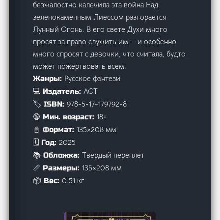
безжалостно калечила эта война.Над
зеленокаменным Лиессом разгорается
Лунный Огонь. В его свете Духи много
просят за право служить им — и особенно
много спросят с девочки, что считала, будто
может пожертвовать всем.
Русское фэнтези
Жанры:
АСТ
💻 Издатель:
978-5-17-179792-8
🏷️ ISBN:
18+
🔞 Мин. возраст:
135×208 мм
📓 Формат:
2025
🗓️ Год:
Твёрдый переплёт
📚 Обложка:
135×208 мм
📏 Размеры:
0.51 кг
📦 Вес: