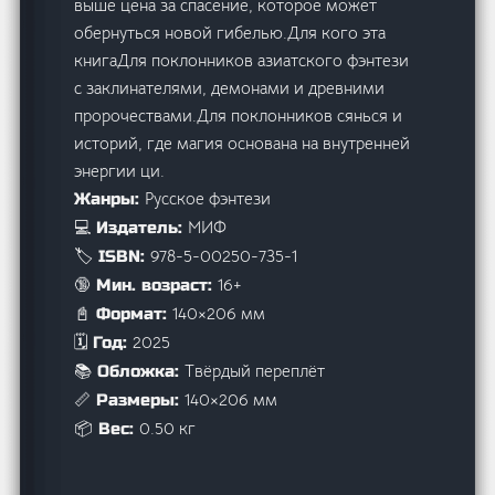
выше цена за спасение, которое может
обернуться новой гибелью.Для кого эта
книгаДля поклонников азиатского фэнтези
с заклинателями, демонами и древними
пророчествами.Для поклонников сянься и
историй, где магия основана на внутренней
энергии ци.
Русское фэнтези
Жанры:
МИФ
💻 Издатель:
978-5-00250-735-1
🏷️ ISBN:
16+
🔞 Мин. возраст:
140×206 мм
📓 Формат:
2025
🗓️ Год:
Твёрдый переплёт
📚 Обложка:
140×206 мм
📏 Размеры:
0.50 кг
📦 Вес: