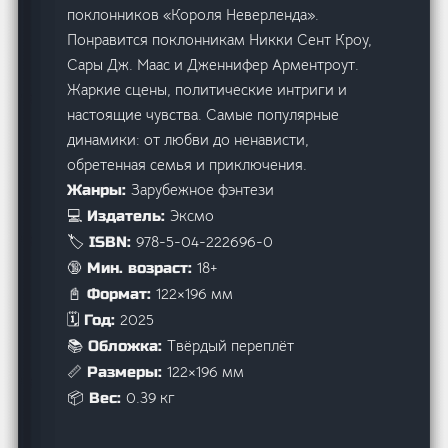
поклонников «Короля Неверленда».
Понравится поклонникам Никки Сент Кроу,
Сары Дж. Маас и Дженнифер Арментроут.
Жаркие сцены, политические интриги и
настоящие чувства. Самые популярные
динамики: от любви до ненависти,
обретенная семья и приключения.
Зарубежное фэнтези
Жанры:
Эксмо
💻 Издатель:
978-5-04-222696-0
🏷️ ISBN:
18+
🔞 Мин. возраст:
122×196 мм
📓 Формат:
2025
🗓️ Год:
Твёрдый переплёт
📚 Обложка:
122×196 мм
📏 Размеры:
0.39 кг
📦 Вес: