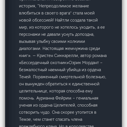
история, “Непреодолимое желание
влюбиться в своего врага” стала моей
новой обсессией! Найтли создала такой
мир, из которого не хотелось уходить, а ее
персонажи не давали уснуть допоздна,
вызывая улыбку своими колкими
диалогами. Настоящая жемчужина среди
книг». — Кристен Сиккарелли, автор романа
«Бессердечный охотник»Озрик Мордант –
безжалостный наемный убийца из ордена
Теней. Пораженный смертельной болезнью,
он вынужден обратиться к единственной
целительнице, которая способна ему
помочь. Аурианна Фейрим – гениальная
ученая из ордена Целителей, способная
сотворить чудо. Она скорее утопится в
Темзе, чем станет спасать члена
враждебного клана. Но в королевстве