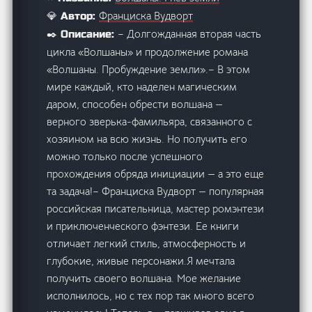
Франциска Вудворт
💎 Автор:
– Долгожданная вторая часть
✒️ Описание:
цикла «Волшаны» и продолжение романа
«Волшаны. Пробуждение земли».– В этом
мире каждый, кто наделен магическим
даром, способен обрести волшана —
верного зверька-фамильяра, связанного с
хозяином на всю жизнь. Но получить его
можно только после успешного
прохождения обряда инициации — а это еще
та задача!– Франциска Вудворт — популярная
российская писательница, мастер ромэнтези
и приключенческого фэнтези. Ее книги
отличает легкий стиль, атмосферность и
глубокие, живые персонажи.Я мечтала
получить своего волшана. Мое желание
исполнилось, но с тех пор так много всего