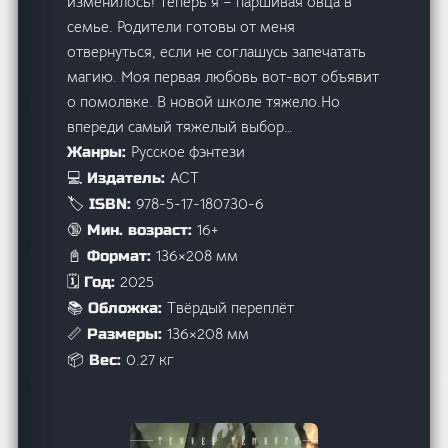
изменилось! Теперь я – паршивая овца в
семье. Родители готовы от меня
отвернуться, если не соглашусь запечатать
магию. Моя первая любовь вот-вот объявит
о помолвке. В новой школе тяжело.Но
впереди самый тяжелый выбор…
Русское фэнтези
Жанры:
АСТ
💻 Издатель:
978-5-17-180730-6
🏷️ ISBN:
16+
🔞 Мин. возраст:
136×208 мм
📓 Формат:
2025
🗓️ Год:
Твёрдый переплёт
📚 Обложка:
136×208 мм
📏 Размеры:
0.27 кг
📦 Вес: