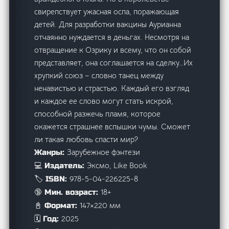
свирепствует ужасная оспа, поражающая
детей. Для разработки вакцины Аурианна
отчаянно нуждается в деньгах. Несмотря на
отвращение к Озрику и всему, что он собой
представляет, она соглашается на сделку…Их
хрупкий союз – словно танец между
ненавистью и страстью. Каждый его взгляд
и каждое ее слово могут стать искрой,
способной разжечь пламя, которое
окажется страшнее вспышки чумы. Сможет
ли такая любовь спасти мир?
Зарубежное фэнтези
Жанры:
Эксмо, Like Book
💻 Издатель:
978-5-04-226225-8
🏷️ ISBN:
18+
🔞 Мин. возраст:
147×220 мм
📓 Формат:
2025
🗓️ Год: