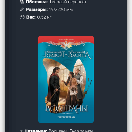
Твёрдый переплёт
📚 Обложка:
147×220 мм
📏 Размеры:
0.52 кг
📦 Вес:
Волшаны. Гнев земли
⭐ Название: