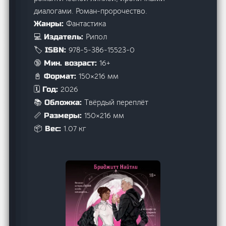
диалогами. Роман-пророчество.
Фантастика
Жанры:
Рипол
💻 Издатель:
978-5-386-15523-0
🏷️ ISBN:
16+
🔞 Мин. возраст:
150×216 мм
📓 Формат:
2026
🗓️ Год:
Твёрдый переплёт
📚 Обложка:
150×216 мм
📏 Размеры:
1.07 кг
📦 Вес: