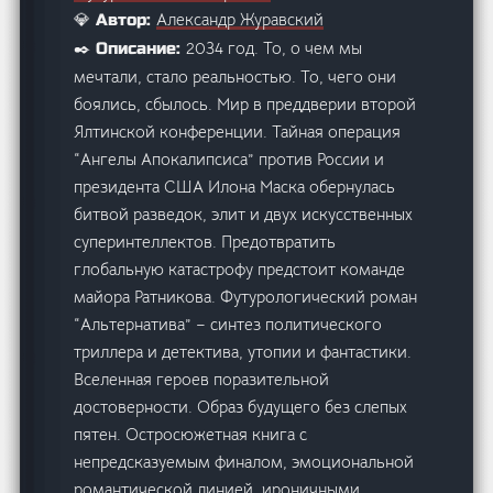
Александр Журавский
💎 Автор:
2034 год. То, о чем мы
✒️ Описание:
мечтали, стало реальностью. То, чего они
боялись, сбылось. Мир в преддверии второй
Ялтинской конференции. Тайная операция
“Ангелы Апокалипсиса” против России и
президента США Илона Маска обернулась
битвой разведок, элит и двух искусственных
суперинтеллектов. Предотвратить
глобальную катастрофу предстоит команде
майора Ратникова. Футурологический роман
“Альтернатива” – синтез политического
триллера и детектива, утопии и фантастики.
Вселенная героев поразительной
достоверности. Образ будущего без слепых
пятен. Остросюжетная книга с
непредсказуемым финалом, эмоциональной
романтической линией, ироничными