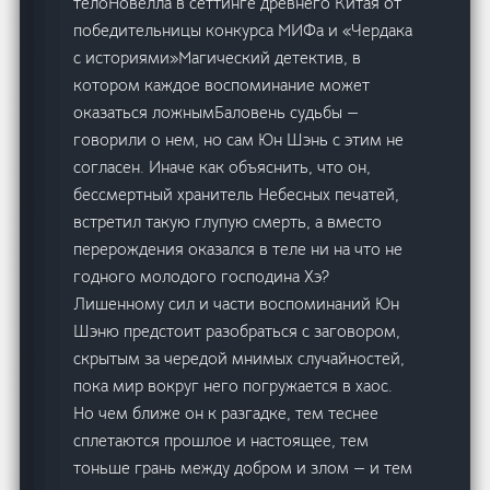
телоНовелла в сеттинге древнего Китая от
победительницы конкурса МИФа и «Чердака
с историями»Магический детектив, в
котором каждое воспоминание может
оказаться ложнымБаловень судьбы —
говорили о нем, но сам Юн Шэнь с этим не
согласен. Иначе как объяснить, что он,
бессмертный хранитель Небесных печатей,
встретил такую глупую смерть, а вместо
перерождения оказался в теле ни на что не
годного молодого господина Хэ?
Лишенному сил и части воспоминаний Юн
Шэню предстоит разобраться с заговором,
скрытым за чередой мнимых случайностей,
пока мир вокруг него погружается в хаос.
Но чем ближе он к разгадке, тем теснее
сплетаются прошлое и настоящее, тем
тоньше грань между добром и злом — и тем