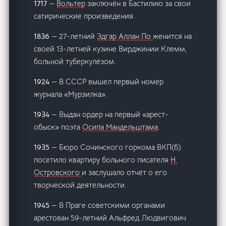
1717
—
Вольтер
заключён в Бастилию за свои
сатирические произведения.
1836
— 27-летний
Эдгар Аллан По
женится на
своей 13-летней кузине Вирджинии Клемм,
больной туберкулёзом.
1924
— В СССР вышел первый номер
журнала «Мурзилка».
1934
— Выдан ордер на первый «арест-
обыск» поэта
Осипа Мандельштама
.
1935
— Бюро Сочинского горкома ВКП(б)
посетило квартиру больного писателя
Н.
Островского
и заслушало отчёт о его
творческой деятельности.
1945
— В Праге советскими органами
арестован 59-летний Альфред Людвигович