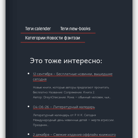
calender
new-books
Новости фэнтэзи
Это тоже интересно:
12 сентября – Бесплатные новинки, вышедшие
сегодня
Новые книги, которые авторы предлагают прочитать
бесплатно Название: Сопряжение. Книга 2.
Автор: DreynОписание: Рома — обычный человек, чья…
04-06-26 – Литературный каледарь
Летаратурный календарь от Р Н К. Сегодня
Международный день невинных детей — жертв агрессии.
Праздник…
2 декабря – Свежие издания оффлайн книжного