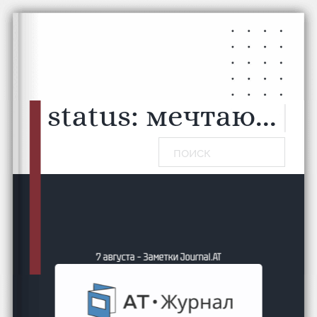
Перейти к основному содержанию
Перейти к нижнему колонтитулу
status:
мечтаю...
|
Поиск
совет
7 августа – Заметки Journal.АТ