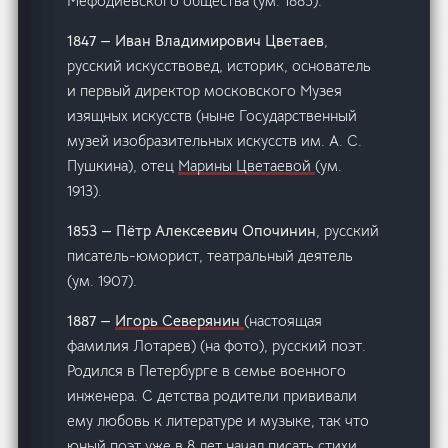
Мефодиевского общества (ум. 1885).
1847 — Иван Владимирович Цветаев
,
русский искусствовед, историк, основатель
и первый директор московского Музея
изящных искусств (ныне Государственный
музей изобразительных искусств им. А. С.
Пушкина), отец
Марины Цветаевой
(ум.
1913).
1853 — Пётр Алексеевич Опочинин
, русский
писатель-юморист, театральный деятель
(ум. 1907).
1887 —
Игорь Северянин
(настоящая
фамилия Лотарев) (на фото), русский поэт.
Родился в Петербурге в семье военного
инженера. С детства родители прививали
ему любовь к литературе и музыке, так что
юный поэт уже в 8 лет начал писать стихи.