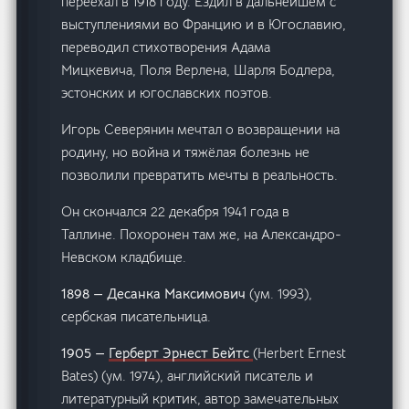
переехал в 1918 году. Ездил в дальнейшем с
выступлениями во Францию и в Югославию,
переводил стихотворения Адама
Мицкевича, Поля Верлена, Шарля Бодлера,
эстонских и югославских поэтов.
Игорь Северянин мечтал о возвращении на
родину, но война и тяжёлая болезнь не
позволили превратить мечты в реальность.
Он скончался 22 декабря 1941 года в
Таллине. Похоронен там же, на Александро-
Невском кладбище.
1898 — Десанка Максимович
(ум. 1993),
сербская писательница.
1905 —
Герберт Эрнест Бейтс
(Herbert Ernest
Bates) (ум. 1974), английский писатель и
литературный критик, автор замечательных