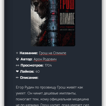
Грош на Олимпе
⭐ Название:
Арон Родович
💎 Автор:
1704
👀 Просмотров:
40
❤ Лайков:
✏ Описание:
Егор Рудин по прозвищу Грош живёт как
умеет. Он чинит дешёвые импланты,
помогает тем, кому официальная медицина
не по карману. Грош шутит, пока хватает сил,