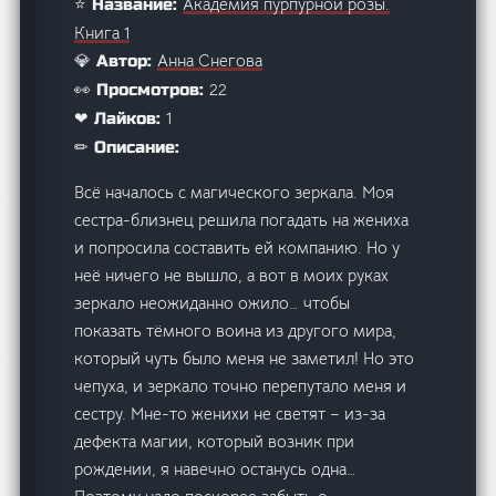
Академия пурпурной розы.
⭐ Название:
Книга 1
Анна Снегова
💎 Автор:
22
👀 Просмотров:
1
❤ Лайков:
✏ Описание:
Всё началось с магического зеркала. Моя
сестра-близнец решила погадать на жениха
и попросила составить ей компанию. Но у
неё ничего не вышло, а вот в моих руках
зеркало неожиданно ожило… чтобы
показать тёмного воина из другого мира,
который чуть было меня не заметил! Но это
чепуха, и зеркало точно перепутало меня и
сестру. Мне-то женихи не светят – из-за
дефекта магии, который возник при
рождении, я навечно останусь одна…