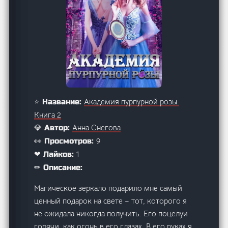
Академия пурпурной розы.
⭐ Название:
Книга 2
Анна Снегова
💎 Автор:
9
👀 Просмотров:
1
❤ Лайков:
✏ Описание:
Магическое зеркало подарило мне самый
ценный подарок на свете – тот, которого я
не ожидала никогда получить. Его поцелуи
горячи, как огонь в его глазах. В его руках я