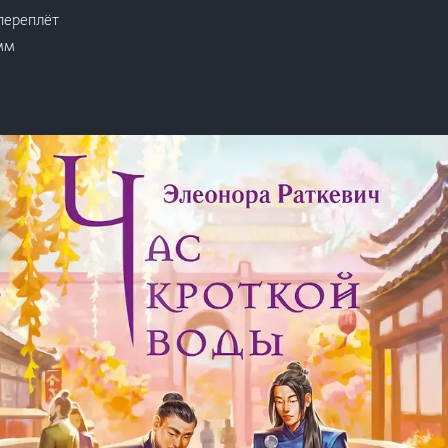
переплёт
мм