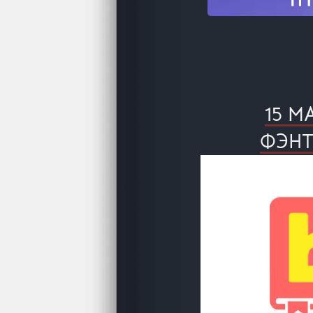
15 М
ФЭНТ