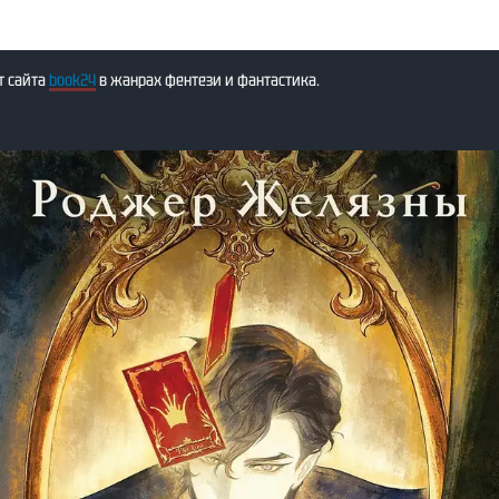
т сайта
book24
в жанрах фентези и фантастика.