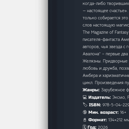
когда-либо творивших
— настоящее счастье».
только собирается это
слов настоящую магию
The Magazine of Fantas
писателя-фантаста Аме
авторов, чья звезда с
Авалона” – первые два
Желязны. Придворные и
любовь и дружба, поэз
Амбера и харизматичны
цикл. Произведения п
Зарубежное ф
Жанры:
Эксмо, 
💻 Издатель:
978-5-04-22
🏷️ ISBN:
16+
🔞 Мин. возраст:
134×212 м
📓 Формат:
2026
🗓️ Год: