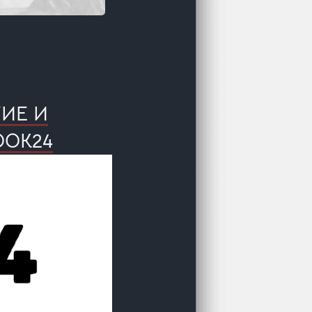
КИЕ И
OOK24