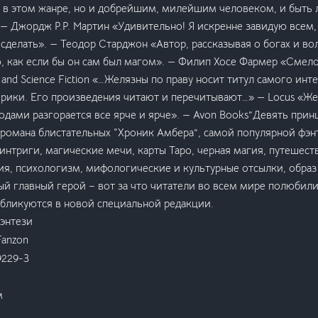
 в этом жанре, но и добрейшим, милейшим человеком, и быть 
 — Джордж Р.Р. Мартин «Удивительно! Я искренне завидую всем,
 сделать». — Теодор Старджон «Автор, рассказывая о богах и во
, как если бы он сам был магом». — Филип Хосе Фармер «Смело
y and Science Fiction «…Желязны по праву носит титул самого ин
рики. Его произведения читают и перечитывают…» — Locus «Же
 годами разгорается все ярче и ярче». — Avon Books”Девять при
 романа блистательных “Хроник Амбера”, самой популярной фэн
нтриги, магические мечи, карты Таро, черная магия, путешес
ия, психологизм, мифологические и культурные отсылки, образ
й главный герой – вот за что читатели во всем мире полюбили
убликуются в новой специальной редакции.
энтези
Fanzon
9229-3
м