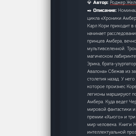
Роджер Жел
💎 Автор:
Номинац
✒️ Описание:
цикла «Хроники Амбер
Карл Кори приходит в 
начинает расследовани
принцев Амбера, вечно
мультивселенной. Трон
магическом лабиринте,
Эрика, брата-узурпато
Авалона» Сбежав из за
столетия назад. У него
которое произнес Корв
легионы маршируют по
Амбера. Куда ведет Ч
мировой фантастики и
премии «Хьюго» и три 
мир человека. Книги Ж
интеллектуальной проз