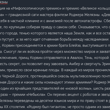
язны
ия на «Мифопоэтическую премию» и премию «Великое кольцо»
а» — грандиозной саги мастера фэнтези Роджера Желязны. «Де
себя в частной клинике и с амнезией после автокатастрофы. Сбе
е, по крупицам собирая правду о самом себе. Оказывается, что 
го города, тенью которого является наша Земля, как и все ос
 пустует, и за него идет отчаянная борьба между наследниками.
 Корвин присоединяется к армии брата Блейза, выступившего 
ра. Смогут ли их войска пройти через множество миров и захва
ключения, принц Корвин отправляется в Авалон, Тень, которой 
 есть секрет, он позволит ему завоевать Амбер и свергнуть Эрик
ин, принесло свои мрачные плоды. В каждый из миров проникл
 Черной Дороге, протянувшейся сквозь мультивселенную почти
ерная Дорога и какие силы командуют этими армиями? Роджер 
 один из ярчайших представителей ее «новой волны», шесть ра
раза — премии «Небьюла». Он перенес акцент с роботов и звез
елязны переведены на десятки языков мира и по праву стоят в 
ы XX столетия. «Роджер был гигантом, не просто одним из зам