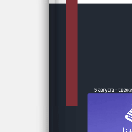
5 августа – Свежи
та – Бумажные фантастические и
ийные книги по версии book24