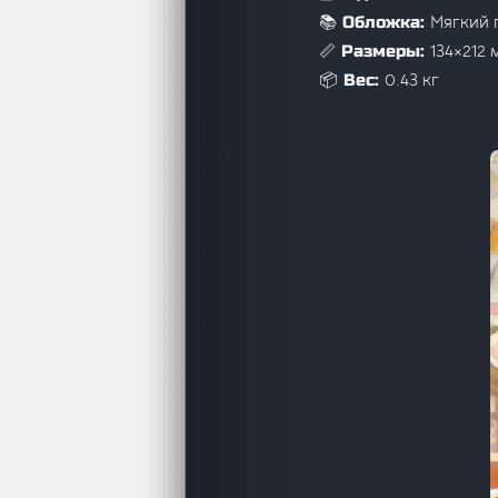
Мягкий 
📚 Обложка:
134×212 
📏 Размеры:
0.43 кг
📦 Вес: