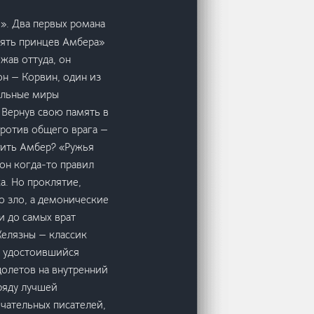
. Два первых романа
вять принцев Амбера»
жав оттуда, он
он — Корвин, один из
тальные миры
 Вернув свою память в
против общего врага —
тить Амбер? «Ружья
он когда-то правил
а. Но проклятие,
о зло, а демонические
 до самых врат
Желязны — классик
з удостоившийся
долетов на внутренний
ряду лучшей
ечательных писателей,