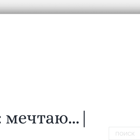
:
мечтаю...
|
Поиск