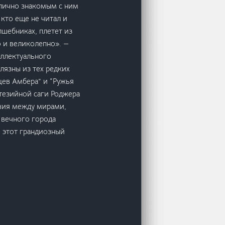
лично знакомым с ним
 кто еще не читал и
лшебниках, плетет из
 и великолепно». —
теллектуального
лязны из тех редких
нцев Амбера” и “Ружья
тезийной саги Роджера
твия между мирами,
 вечного города
 этот грандиозный