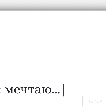
:
мечтаю...
|
Поиск