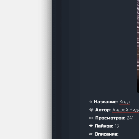
Кода
⭐ Название:
Aндрей Нид
💎 Автор:
241
👀 Просмотров:
13
❤ Лайков:
✏ Описание: