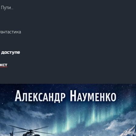
 Пути…
Фантастика
 доступе
кст