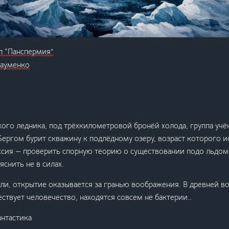
л “Панспермия”
Науменко
кого ледника, под трёхкилометровой бронёй холода, группа учён
ергом бурит скважину к подлёдному озеру, возраст которого и
ссия — проверить спорную теорию о существовании подо льдом
яснить не в силах.
ели, открытие оказывается за гранью воображения. В древней в
ствует человечество, находятся совсем не бактерии…
антастика