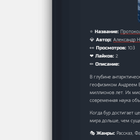
Протоко
⭐ Название:
Александр 
💎 Автор:
103
👀 Просмотров:
2
❤ Лайков:
✏ Описание:
В глубине антарктичес
геофизиком Андреем Б
миллионов лет. Их ми
современная наука объ
Когда бур достигает ц
мира дольше, чем суще
Рассказ, Ф
🎭 Жанры: