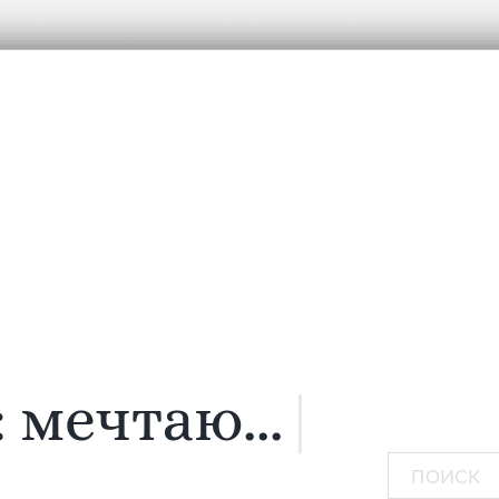
:
мечтаю...
|
Поиск