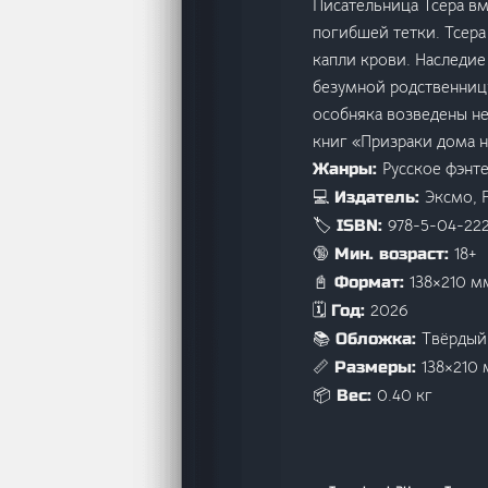
Писательница Тсера вм
погибшей тетки. Тсера
капли крови. Наследие
безумной родственницы
особняка возведены не
книг «Призраки дома 
Русское фэнт
Жанры:
Эксмо, 
💻 Издатель:
978-5-04-22
🏷️ ISBN:
18+
🔞 Мин. возраст:
138×210 м
📓 Формат:
2026
🗓️ Год:
Твёрдый
📚 Обложка:
138×210
📏 Размеры:
0.40 кг
📦 Вес: