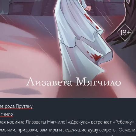
е рода Прутяну
ягчило
кая новинка Лизаветы Мягчило! «Дракула» встречает «Ребекку» 
умынии, призраки, вампиры и леденящие душу секреты. Осмели