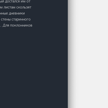
ый достался им от
ым листам скользят
анные дневники
 стены старинного
и… Для поклонников