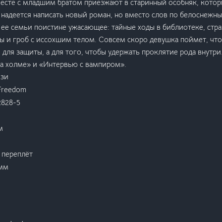
есте с младшим братом приезжают в старинный особняк, котор
 надеется написать новый роман, но вместо слов по белоснежн
 ее семьи поистине ужасающее: тайные ходы в библиотеке, стр
 и гроб с иссохшим телом. Совсем скоро девушка поймет, что
 для защиты, а для того, чтобы удержать проклятие рода внутр
на холме» и «Интервью с вампиром».
ези
Freedom
2828-5
м
 переплёт
 мм