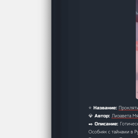
Прокляти
⭐ Название:
Лизавета М
💎 Автор:
Готичес
✒️ Описание:
Особняк с тайнами в Р