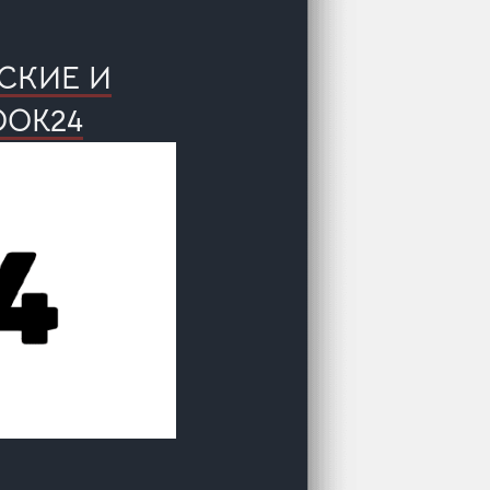
СКИЕ И
OOK24