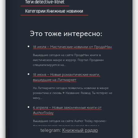
detective-litnet
Книжные новинки
Это тоже интересно:
18 июля – Мистические новинки от ПродаМан
Вышедшие сегодня на сайте ПродаМан книги в
мистическом жанре и хоррор. Портал Продаман
специализируется на…
18 июня – Новые романтические книги,
вышедшие на Литмаркет
На Литмаркете сегодня появились новинки в жанре
романтика и люовь ⭐ Название: Развод. Ты потерял не
жену,…
6 апреля – Новые законченные книги от
AuthorToday
Вышедшие сегодня на сайте Author Today героико-
фантастического приключенческое фэнтези с
telegram:
Книжный радар
элементами попаданничества и литРПГ в…