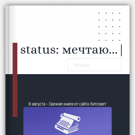
Перейти к основному содержанию
Перейти к нижнему колонтитулу
status:
мечтаю...
|
Поиск
8 августа – Свежие книги от сайта Литсовет
ие и
24