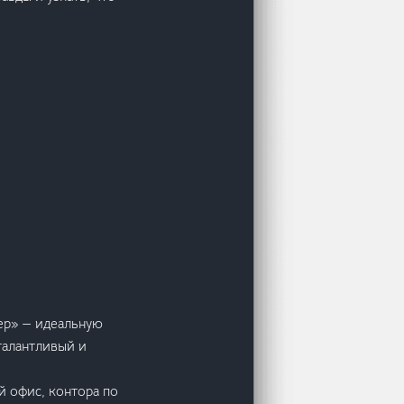
ер» — идеальную
талантливый и
й офис, контора по