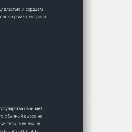
ду властью и сердцем
бовный роман, интриги
осударства начинает
что обычный вызов на
е тело, а ее дух не
авды и узнать, что