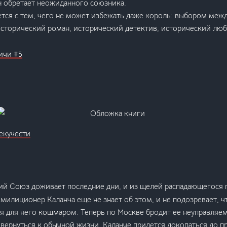
н обретает неожиданного союзника.
тся с тем, чего не может избежать даже король: выбором меж
исторический роман, исторический детектив, исторический лю
ичи #5
екучести
ий Союз доживает последние дни, и из щелей распадающегося г
 милиционер Каланча еще не знает об этом, и не подозревает, 
я для него кошмаром. Теперь по Москве бродит ее неуправляемо
 вернуться к обычной жизни, Каланче придется докопаться до пр