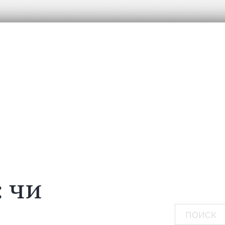
:
мечтаю...
|
Поиск