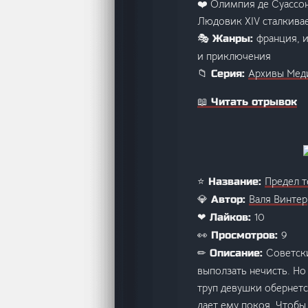
❤️ Олимпия де Суассо
Людовик XIV сталкивае
франция, 
🎭 Жанры:
и приключения
Архивы Мед
📁 Серия:
📖 Читать отрывок
Предел т
⭐ Название:
Валя Винтер
💎 Автор:
10
❤ Лайков:
9
👀 Просмотров:
Советск
✏ Описание:
выползать нечисть. Но
труп девушки обернетс
дает ему покоя. Чтобы