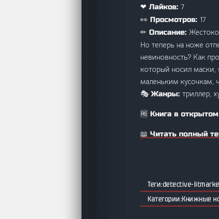
7
❤ Лайков:
17
👀 Просмотров:
Жестоко
✏ Описание:
Но теперь на ноже отп
невиновность? Как про
который носил маски, 
маленьким кусочкам, ч
триллер, х
🎭 Жанры:
🆓 Книга в открытом
📖 Читать полный те
detective-litmarke
Книжные н