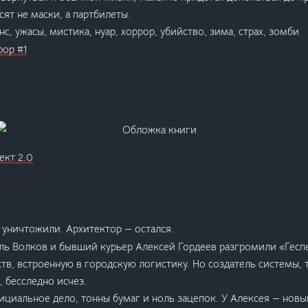
ят не маски, а партбилеты.
енс, ужасы, мистика, нуар, хоррор, убийство, зима, страх, зомби
рор #1
ект 2.0
 уничтожили. Архитектор — остался.
ель Волков и бывший курьер Алексей Гордеев разгромили «Гесп
тв, встроенную в городскую логистику. Но создатель системы, 
 бесследно исчез.
ициальное дело, тонны бумаг и ноль зацепок. У Алексея — новы