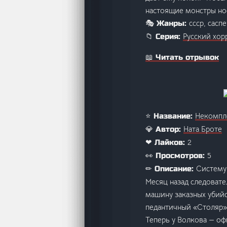
настоящие монстры нос
ссср, сасп
🎭 Жанры:
Русский хор
📁 Серия:
📖 Читать отрывок
Некомпл
⭐ Название:
Ната Броте
💎 Автор:
2
❤ Лайков:
5
👀 Просмотров:
Систему
✏ Описание:
Месяц назад следоват
машину заказных убийс
педантичный «Столяр»,
Теперь у Волкова — оф