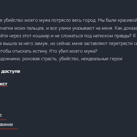
е убийство моего мужа потрясло весь город. Мы были красивой
ечатки моих пальцев, и все улики указывают на меня. Как доказ
йти через этот кошмар и не сломаться под натиском правды? Я
я вышла за него замуж, но сейчас меня заставляют перетрясти 
тобы отыскать истину. Кто убил моего мужа?
удожники, роковая страсть, убийство, неидеальные герои
 доступе
кст
t
овинки