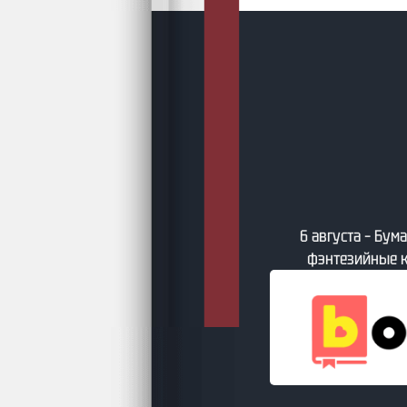
6 августа – Све
ста – Бумажные фантастические и
зийные книги по версии book24