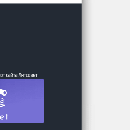
ния оффлайн книжного
рия Фантастики