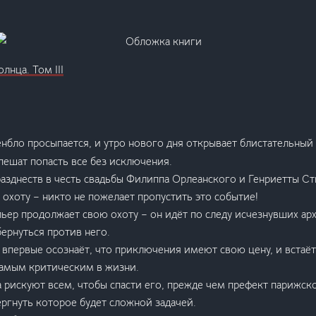
лнца. Том III
нбло просыпается, и утро нового дня открывает блистательный
пешат попасть все без исключения.
азднеств в честь свадьбы Филиппа Орлеанского и Генриетты С
хоту – никто не пожелает пропустить это событие!
ер продолжает свою охоту – он идёт по следу исчезнувших ар
ернуться против него.
 впервые осознаёт, что приключения имеют свою цену, и встаёт
самым критическим в жизни.
 рискуют всем, чтобы спасти его, прежде чем префект парижск
ргнуть которое будет сложной задачей.