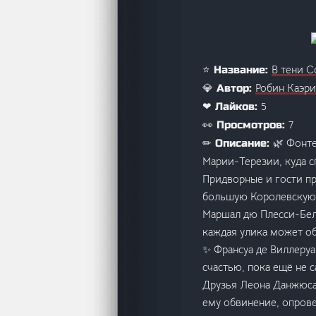
В тени Со
⭐ Название:
Робин Каэри
💎 Автор:
5
❤ Лайков:
7
👀 Просмотров:
🌿 Фонте
✏ Описание:
Марии-Терезии, куда с
Придворные и гости пр
большую Королевскую о
Маршал дю Плесси-Бель
каждая улика может об
✨ Франсуа де Виллеруа
счастью, пока ещё не 
Друзья Леона Данжюса
ему обвинение, опрове