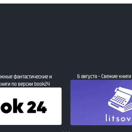
жие книги от сайта Литсовет
6 августа – Свежие изда
рынка от Лаборато