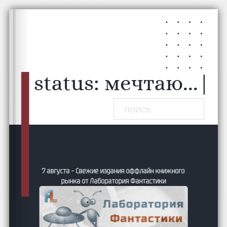
Перейти к основному содержанию
Перейти к нижнему колонтитулу
status:
мечтаю...
|
Поиск
7 августа – Свежие издания оффлайн книжного
рынка от Лаборатория Фантастики