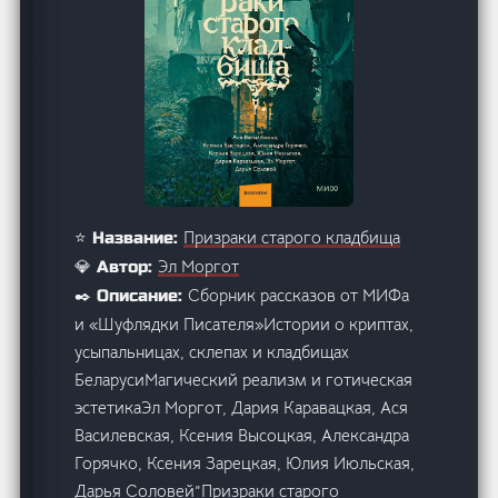
Призраки старого кладбища
⭐ Название:
Эл Моргот
💎 Автор:
Сборник рассказов от МИФа
✒️ Описание:
и «Шуфлядки Писателя»Истории о криптах,
усыпальницах, склепах и кладбищах
БеларусиМагический реализм и готическая
эстетикаЭл Моргот, Дария Каравацкая, Ася
Василевская, Ксения Высоцкая, Александра
Горячко, Ксения Зарецкая, Юлия Июльская,
Дарья Соловей”Призраки старого