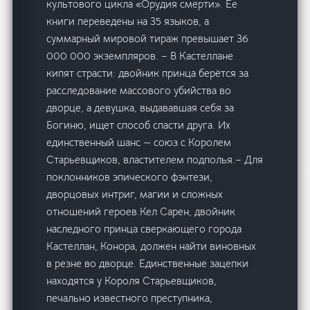
культового цикла «Орудия смерти». Ее
книги переведены на 35 языков, а
суммарный мировой тираж превышает 36
000 000 экземпляров. – В Кастеллане
кипят страсти: двойник принца берётся за
расследование массового убийства во
дворце, а девушка, выдававшая себя за
Богиню, ищет способ спасти друга. Их
единственный шанс — союз с Королем
Старьевщиков, властителем подполья.– Для
поклонников эпического фэнтези,
дворцовых интриг, магии и сложных
отношений героев.Кел Сарен, двойник
наследного принца сверкающего города
Кастеллан, Конора, должен найти виновных
в резне во дворце. Единственные зацепки
находятся у Короля Старьевщиков,
печально известного преступника,