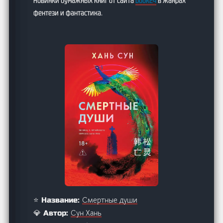
Новинки бумажных книг от сайта
book24
в жанрах
фентези и фантастика.
Смертные души
⭐ Название:
Сун Хань
💎 Автор: