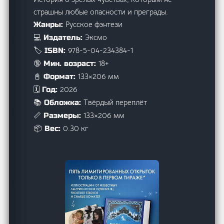
страшны любые опасности и преграды.
Русское фэнтези
Жанры:
Эксмо
💻 Издатель:
978-5-04-234384-1
🏷️ ISBN:
18+
🔞 Мин. возраст:
133×206 мм
📓 Формат:
2026
🗓️ Год:
Твёрдый переплёт
📚 Обложка:
133×206 мм
📏 Размеры:
0.30 кг
📦 Вес: