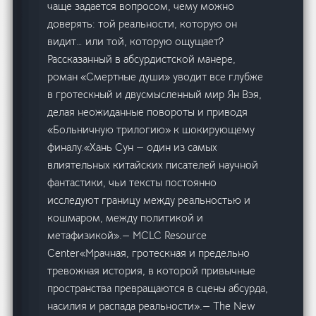
чаще задается вопросом, чему можно
доверять: той реальности, которую он
видит… или той, которую ощущает?
Рассказанный в абсурдистской манере,
роман «Смертные души» уводит все глубже
в гротескный и двусмысленный мир Ян Вэя,
делая неожиданные повороты и приводя
«Больничную трилогию» к шокирующему
финалу.«Хань Сун — один из самых
влиятельных китайских писателей научной
фантастики, чьи тексты постоянно
исследуют границу между реальностью и
кошмаром, между политикой и
метафизикой».— MCLC Resource
Center«Мрачная, гротескная и предельно
тревожная история, в которой привычные
пространства превращаются в сцены абсурда,
насилия и распада реальности».— The New