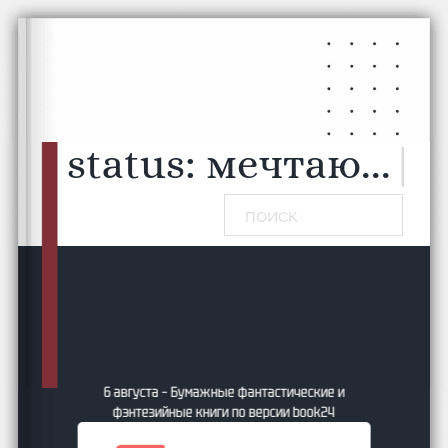
Перейти к основному содержанию
Перейти к нижнему колонтитулу
status:
мечтаю...
|
Поиск
6 августа – Бумажные фантастические и
фэнтезийные книги по версии book24