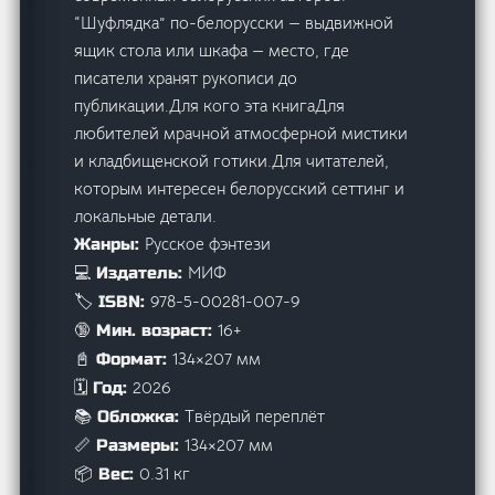
“Шуфлядка” по-белорусски — выдвижной
ящик стола или шкафа — место, где
писатели хранят рукописи до
публикации.Для кого эта книгаДля
любителей мрачной атмосферной мистики
и кладбищенской готики.Для читателей,
которым интересен белорусский сеттинг и
локальные детали.
Русское фэнтези
Жанры:
МИФ
💻 Издатель:
978-5-00281-007-9
🏷️ ISBN:
16+
🔞 Мин. возраст:
134×207 мм
📓 Формат:
2026
🗓️ Год:
Твёрдый переплёт
📚 Обложка:
134×207 мм
📏 Размеры:
0.31 кг
📦 Вес: