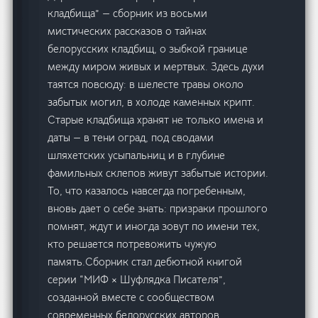
кладбища” — сборник из восьми
мистических рассказов о тайнах
белорусских кладбищ, о зыбкой границе
между миром живых и мертвых. Здесь духи
таятся повсюду: в шелесте травы около
забытых могил, в холоде каменных крипт.
Старые кладбища хранят не только имена и
даты — в тени оград, под сводами
шляхетских усыпальниц и в глубине
фамильных склепов живут забытые истории.
То, что казалось навсегда погребенным,
вновь дает о себе знать: призраки прошлого
помнят, ждут и иногда зовут по имени тех,
кто решается потревожить чужую
память.Сборник стал дебютной книгой
серии “МИФ × Шуфлядка Писателя”,
созданной вместе с сообществом
современных белорусских авторов.