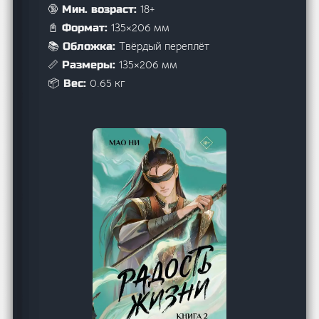
18+
🔞 Мин. возраст:
135×206 мм
📓 Формат:
Твёрдый переплёт
📚 Обложка:
135×206 мм
📏 Размеры:
0.65 кг
📦 Вес: