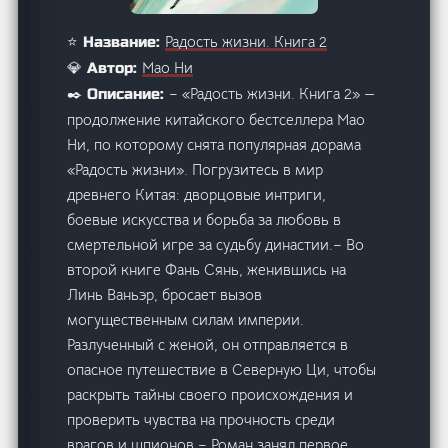
Радость жизни. Книга 2
⭐ Название:
Мао Ни
💎 Автор:
– «Радость жизни. Книга 2» —
✒️ Описание:
продолжение китайского бестселлера Мао
Ни, по которому снята популярная дорама
«Радость жизни». Погрузитесь в мир
древнего Китая: дворцовые интриги,
боевые искусства и борьба за любовь в
смертельной игре за судьбу династии.– Во
второй книге Фань Сянь, женившись на
Линь Ваньэр, бросает вызов
могущественным силам империи.
Разлученный с женой, он отправляется в
опасное путешествие в Северную Ци, чтобы
раскрыть тайны своего происхождения и
проверить чувства на прочность среди
врагов и шпионов.– Роман занял первое