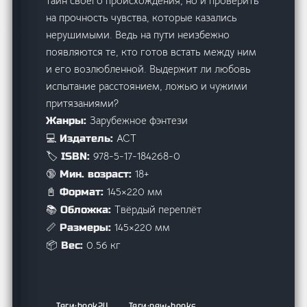
тайн своего происхождения, но и проверить
на прочность чувства, которые казались
нерушимыми. Ведь на пути неизбежно
появляются те, кто готов встать между ним
и его возлюбленной. Выдержит ли любовь
испытание расстоянием, ложью и чужими
притязаниями?
Зарубежное фэнтези
Жанры:
АСТ
💻 Издатель:
978-5-17-184268-0
🏷️ ISBN:
18+
🔞 Мин. возраст:
145×220 мм
📓 Формат:
Твёрдый переплёт
📚 Обложка:
145×220 мм
📏 Размеры:
0.56 кг
📦 Вес:
book24
new-books