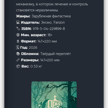
механизму, в котором лечение и контроль
становятся неразличимы.
Зарубежная фантастика
Жанры:
Эксмо, Fanzon
💻 Издатель:
978-5-04-229899-8
🏷️ ISBN:
18+
🔞 Мин. возраст:
147×220 мм
📓 Формат:
2026
🗓️ Год:
Твёрдый переплёт
📚 Обложка:
147×220 мм
📏 Размеры:
0.53 кг
📦 Вес: