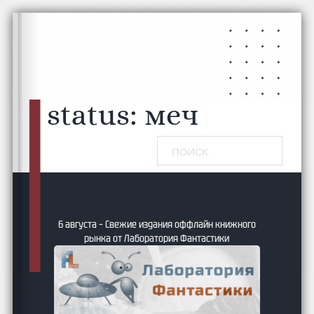
Перейти к основному содержанию
Перейти к нижнему колонтитулу
status:
|
Поиск
совет
6 августа – Свежие издания оффлайн книжного
рынка от Лаборатория Фантастики