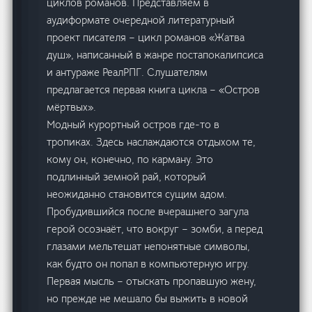
циклов романов. Представляем в
аудиформате очередной литературный
проект писателя – цикл романов «Жатва
душ», написанный в жанре постапокалипсиса
и антураже РеалРПГ. Слушателям
предлагается первая книга цикла – «Остров
мёртвых».
Модный курортный остров где-то в
тропиках. Здесь наслаждаются отдыхом те,
кому он, конечно, по карману. Это
подлинный земной рай, который
неожиданно становится сущим адом.
Пробудившийся после вчерашнего загула
герой осознаёт, что вокруг – зомби, а перед
глазами мельтешат непонятные символы,
как будто он попал в компьютерную игру.
Первая мысль – отыскать пропавшую жену,
но прежде не мешало бы выжить в новой