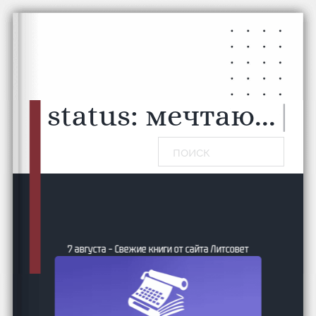
Перейти к основному содержанию
Перейти к нижнему колонтитулу
status:
мечтаю...
|
Поиск
7 августа – Свежие книги от сайта Литсовет