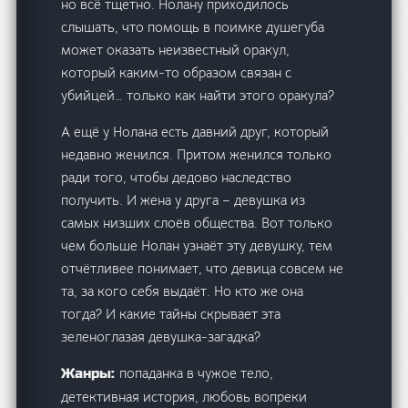
но всё тщетно. Нолану приходилось
слышать, что помощь в поимке душегуба
может оказать неизвестный оракул,
который каким-то образом связан с
убийцей… только как найти этого оракула?
А ещё у Нолана есть давний друг, который
недавно женился. Притом женился только
ради того, чтобы дедово наследство
получить. И жена у друга – девушка из
самых низших слоёв общества. Вот только
чем больше Нолан узнаёт эту девушку, тем
отчётливее понимает, что девица совсем не
та, за кого себя выдаёт. Но кто же она
тогда? И какие тайны скрывает эта
зеленоглазая девушка-загадка?
попаданка в чужое тело,
Жанры:
детективная история, любовь вопреки