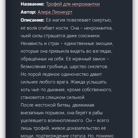
Трофей для некромантки
Название:
Алира Лионкурт
Автор:
Её магия повелевает смертью,
Описание:
её воля сгибает кости. Она – некромантка,
чьей силы страшатся даже союзники.
Ненависть и страх – единственные эмоции,
которые она привыкла видеть во взглядах,
обращённых на себя. Её мрачный замок –
безмолвная гробница, царство скелетов.
Но порой ледяное одиночество давит
сильнее любого врага. Жажда услышать
хоть чьё-то дыхание, кроме собственного,
становится слишком сильной.
После жестокой битвы, движимая
внезапным порывом, она берёт в рабы
уцелевшего военнопленного. Он – всего
лишь трофей, живое доказательство её
мощи, подтверждение статуса. Но, помимо