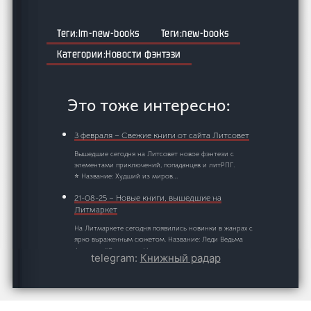
lm-new-books
new-books
Новости фэнтэзи
Это тоже интересно:
3 февраля – Свежие книги от сайта Литсовет
Вышедшие сегодня на Литсовет новое фэнтези с
элементами приключений, попаданцев и литРПГ.
⭐ Название: Худший из миров.…
21-08-25 – Новые книги, вышедшие на
Литмаркет
На Литмаркете сегодня появились новинки в жанрах с
ярко выраженным сюжетом. Название: Леди Ведьма
Автор: nullОписание: Изменил парень,…
telegram:
Книжный радар
25-06-25 – Новые книги, вышедшие на
Литмаркет
На Литмаркете сегодня появились новинки в жанрах с