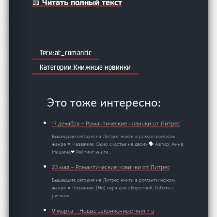
📖 Читать полный текст
at_romantic
Книжные новинки
Это тоже интересно:
17 декабря – Романтические новинки от Литрес
Вышедшие сегодня на Литрес книги в романтическом
жанре ⭐ Название: Одно счастье на двоих 🗣️ Автор: Анна
Мишина❤ Рейтинг книги…
23 мая – Романтические новинки от Литрес
Вышедшие сегодня на Литрес книги в романтическом
жанре ⭐ Название: (Не) пара для оборотней. Работа с
риском…
9 марта – Новые законченные книги в