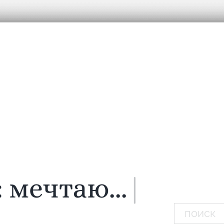
:
мечтаю...
|
Поиск