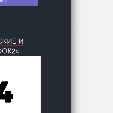
СКИЕ И
OOK24