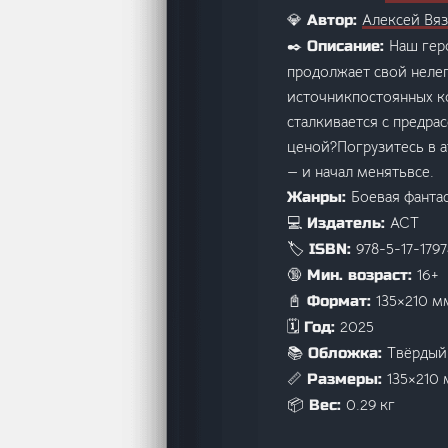
Алексей Вя
💎 Автор:
Наш гер
✒️ Описание:
продолжает свой нелег
источникпостоянных к
сталкивается с предра
ценой?Погрузитесь в а
— и начал менятьвсе.
Боевая фанта
Жанры:
АСТ
💻 Издатель:
978-5-17-179
🏷️ ISBN:
16+
🔞 Мин. возраст:
135×210 м
📓 Формат:
2025
🗓️ Год:
Твёрдый
📚 Обложка:
135×210
📏 Размеры:
0.29 кг
📦 Вес: