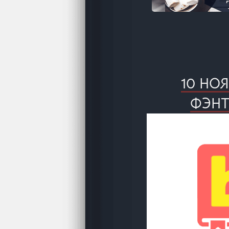
10 НО
ФЭНТ