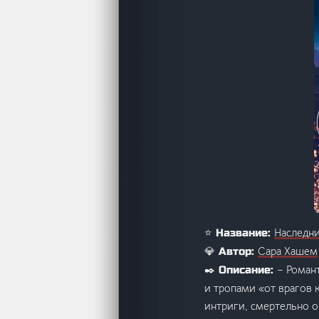
Наследн
⭐ Название:
Сара Хашем
💎 Автор:
– Роман
✒️ Описание:
и тропами «от врагов 
интриги, смертельно о