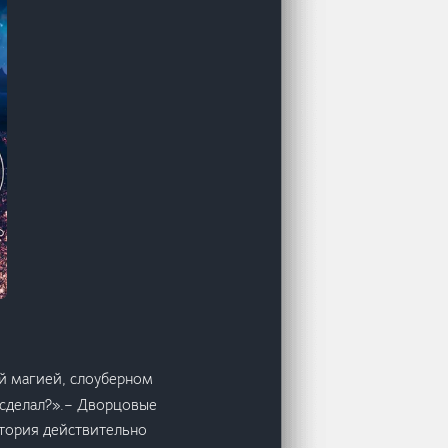
й магией, слоуберном
 сделал?».– Дворцовые
стория действительно