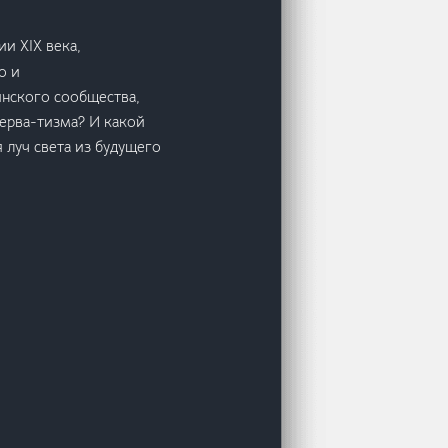
и XIX века,
о и
нского сообщества,
серва-тизма? И какой
 луч света из будущего