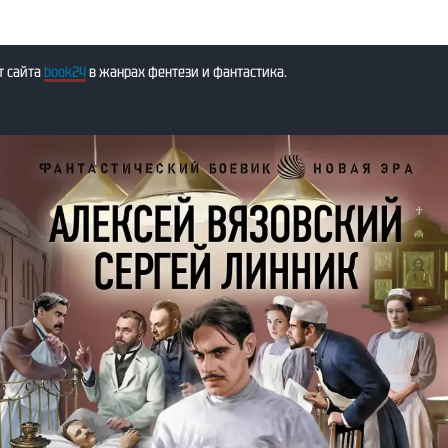
т сайта
book24
в жанрах фентези и фантастика.