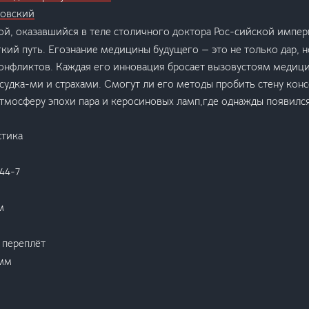
зовский
ой, оказавшийся в теле столичного доктора Рос-сийской импери
кий путь. Егознание медицины будущего — это не только дар, н
онфликтов. Каждая его инновация бросает вызовустоям медици
ссудка-ми и страхами. Смогут ли его методы пробить стену кон
тмосферу эпохи пара и керосиновых ламп,где однажды появился
стика
744-7
м
 переплёт
 мм