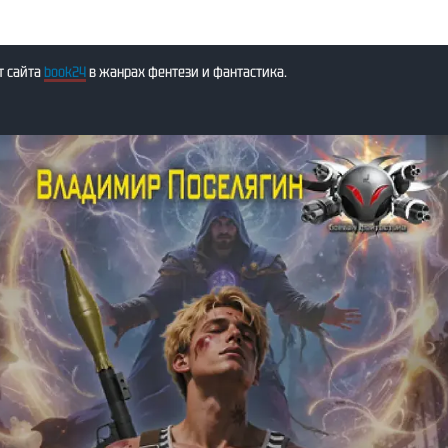
т сайта
book24
в жанрах фентези и фантастика.