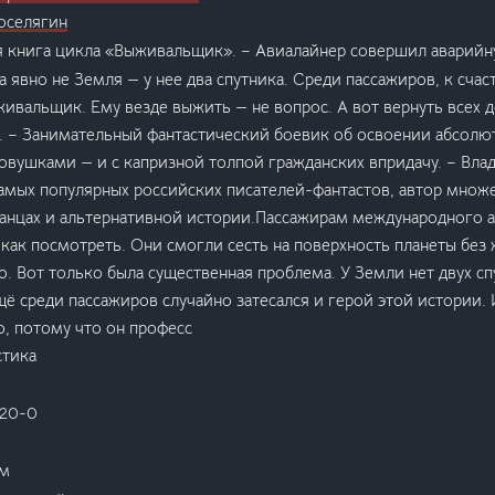
оселягин
я книга цикла «Выживальщик». – Авиалайнер совершил аварийну
 явно не Земля — у нее два спутника. Среди пассажиров, к счас
вальщик. Ему везде выжить — не вопрос. А вот вернуть всех 
. – Занимательный фантастический боевик об освоении абсолю
овушками — и с капризной толпой гражданских впридачу. – Вла
амых популярных российских писателей-фантастов, автор множ
анцах и альтернативной истории.Пассажирам международного а
 как посмотреть. Они смогли сесть на поверхность планеты без 
. Вот только была существенная проблема. У Земли нет двух спу
щё среди пассажиров случайно затесался и герой этой истории. 
, потому что он професс
стика
720-0
мм