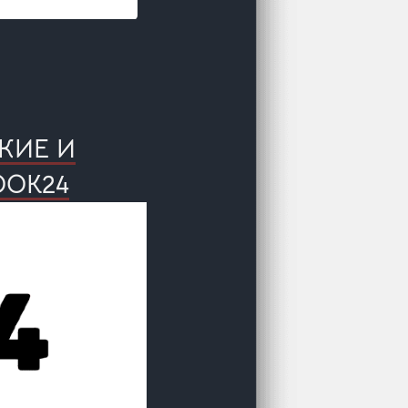
КИЕ И
OOK24