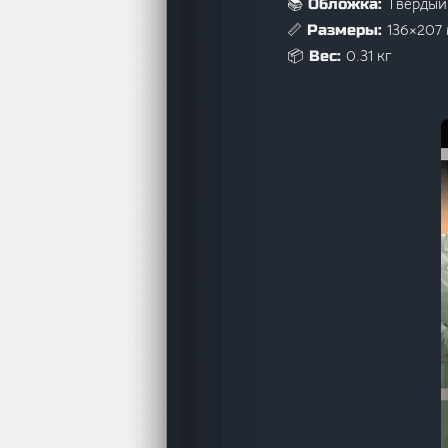
Твёрдый
📚 Обложка:
136×207
📏 Размеры:
0.31 кг
📦 Вес: