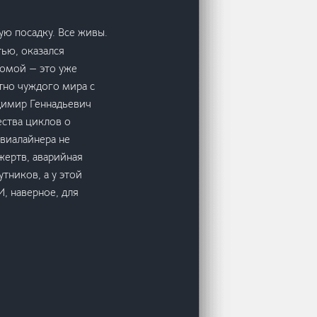
ю посадку. Все живы.
тью, оказался
домой — это уже
тно чуждого мира с
димир Геннадьевич
ества циклов о
виалайнера не
жертв, аварийная
тников, а у этой
И, наверное, для