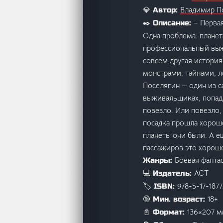
Владимир П
💎 Автор:
– Перва
✒️ Описание:
Одна проблема: планета
профессиональный выжи
совсем другая история
монстрами, тайнами, л
Поселягин — один из с
выживальщиках, попад
повезло. Или повезло,
посадка прошла хорошо
планеты они были. А е
пассажиров это хорошо
Боевая фанта
Жанры:
АСТ
💻 Издатель:
978-5-17-187
🏷️ ISBN:
18+
🔞 Мин. возраст:
136×207 
📓 Формат: