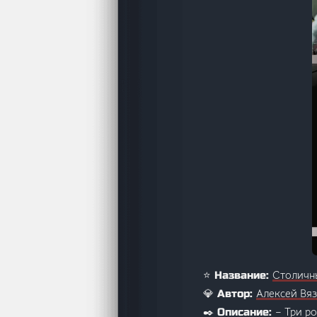
Столичны
⭐ Название:
Алексей Вя
💎 Автор:
– Три р
✒️ Описание: