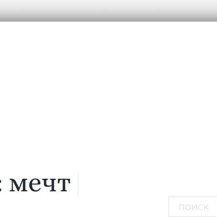
:
мечтаю...
|
Поиск