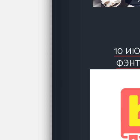
10 И
ФЭНТ