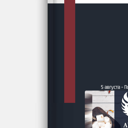
густа – Подборки AuthorToday
5 августа – Бу
фэнтезийные к