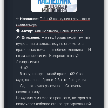
Тайный наследник греческого
⭐ Название:
миллионера
Аля Полякова, Саша Ветрова
🗣️ Автор:
— а ваш Гриша такой темный
✍️ Описание:
кудряш, вы и волосы ему не стрижете, а
красиво так лежат, — щебечет женщина. — И
глаза синие-синие. Наверное, в папу?
Я вздрагиваю.
— Что?
— В папу, говорю, такой красивый? У вас
муж, наверное, брюнет? Вы-то блондинка
— Да, — отвечаю рассеяно. — Он очень
похож на папу
На мужчину из моего прошлого, которого я
вижу через лобовое стекло припаркованной