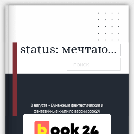
Перейти к основному содержанию
Перейти к нижнему колонтитулу
status:
мечтаю...
|
Поиск
ики?
8 августа – Бумажные фантастические и
о
фэнтезийные книги по версии book24