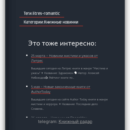
litres-romantic
Книжные новинки
Это тоже интересно:
25 марта – Новинки мистики и ужасов от
Литрес
Вышедшие сегодня на Литрес книги в жанре "Мистика и
ужасы" ⭐ Название: Здракомон 🗣️ Автор: Алексей
Небоходов👍 Рейтинг книги по…
5 мая – Новые законченные книги от
AuthorToday
Вышедшие сегодня на сайте Author Today книги в жанре
мистики и хоррора. ⭐ Название: Последнее дело
Славика…
26 апреля – Новинки от ПродаМан
telegram:
Книжный радар
Вышедшие сегодня на сайте ПродаМан книги в