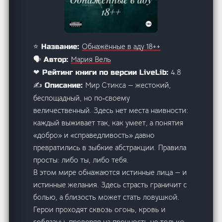
Обнажённые в аду 18++
⭐ Название:
Мария Вель
🗣️ Автор:
4.8
❤ Рейтинг книги по версии LiveLib:
Мир Стикса — жестокий,
✍️ Описание:
беспощадный, но по‑своему
величественный. Здесь нет места наивности:
каждый выживает так, как умеет, а понятия
«добро» и «справедливость» давно
превратились в зыбкие абстракции. Правила
просты: либо ты, либо тебя.
В этом мире обнажаются истинные лица — и
истинные желания. Здесь страсть граничит с
болью, а близость может стать ловушкой.
Герои проходят сквозь огонь, кровь и
соблазны, проверяя на прочность не только