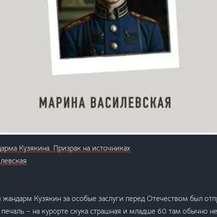
арма Кузякина. Призрак на источниках
илевская
жандарм Кузякин за особые заслуги перед Отечеством был отп
 печаль – на курорте скука страшная и младше 60 там обычно н