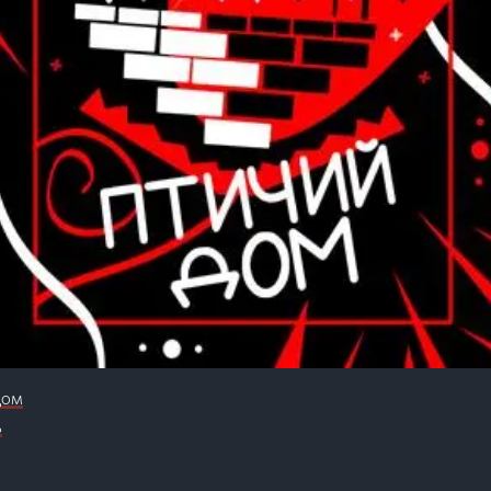
дом
ь