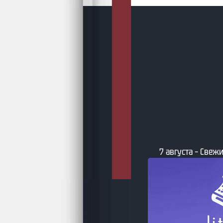
густа – Подборки AuthorToday
7 августа – Свежи