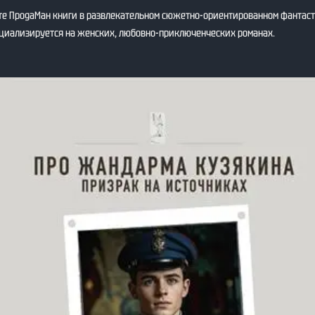
те ПродаМан книги в развлекательном сюжетно-ориентированном фантас
ециализируется на женских, любовно-приключенческих романах.