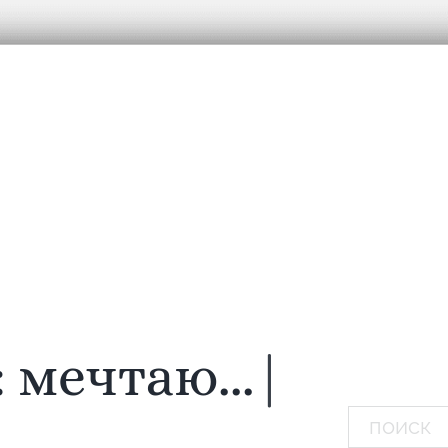
:
мечтаю...
|
Поиск