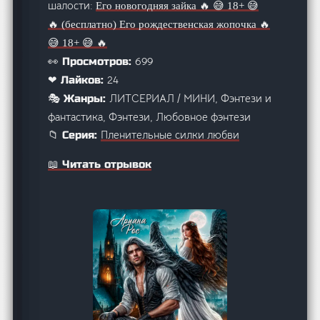
шалости:
Его новогодняя зайка 🔥 😅 18+ 😅
🔥 (бесплатно)
Его рождественская жопочка 🔥
😅 18+ 😅 🔥
699
👀 Просмотров:
24
❤ Лайков:
ЛИТСЕРИАЛ / МИНИ, Фэнтези и
🎭 Жанры:
фантастика, Фэнтези, Любовное фэнтези
Пленительные силки любви
📁 Серия:
📖 Читать отрывок