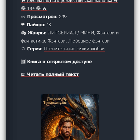
🔥 (бесплатно)
Его рождественская жопочка 🔥
😅 18+ 😅 🔥
299
👀 Просмотров:
13
❤ Лайков:
ЛИТСЕРИАЛ / МИНИ, Фэнтези и
🎭 Жанры:
фантастика, Фэнтези, Любовное фэнтези
Пленительные силки любви
📁 Серия:
🆓 Книга в открытом доступе
📖 Читать полный текст