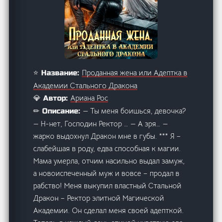
Проданная жена или Адептка в
⭐ Название:
Академии Стального Дракона
Ариана Рос
💎 Автор:
— Ты меня боишься, девочка?
✏ Описание:
— Н-нет, Господин Ректор … — А зря… —
жарко выдохнул Дракон мне в губы. *** Я –
слабейшая в роду, едва способная к магии.
Мама умерла, отчим насильно выдал замуж,
а новоиспеченный муж и вовсе – продал в
рабство! Меня выкупил властный Стальной
Дракон – Ректор элитной Магической
Академии. Он сделал меня своей адепткой.