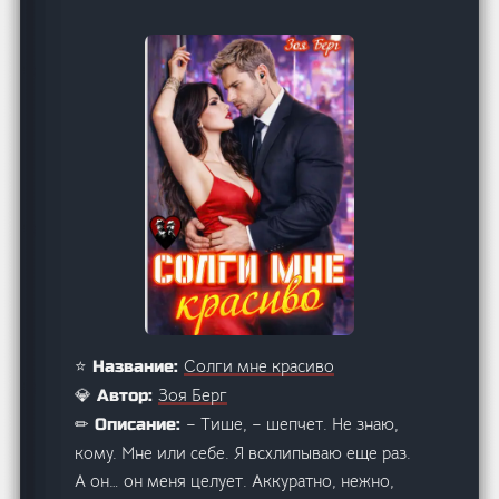
Солги мне красиво
⭐ Название:
Зоя Берг
💎 Автор:
– Тише, – шепчет. Не знаю,
✏ Описание:
кому. Мне или себе. Я всхлипываю еще раз.
А он… он меня целует. Аккуратно, нежно,