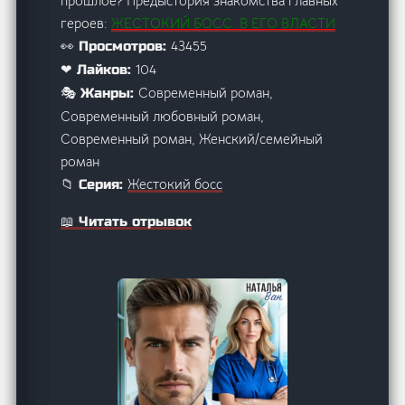
прошлое? Предыстория знакомства главных
героев:
ЖЕСТОКИЙ БОСС. В ЕГО ВЛАСТИ
43455
👀 Просмотров:
104
❤ Лайков:
Современный роман,
🎭 Жанры:
Современный любовный роман,
Современный роман, Женский/семейный
роман
Жестокий босс
📁 Серия:
📖 Читать отрывок