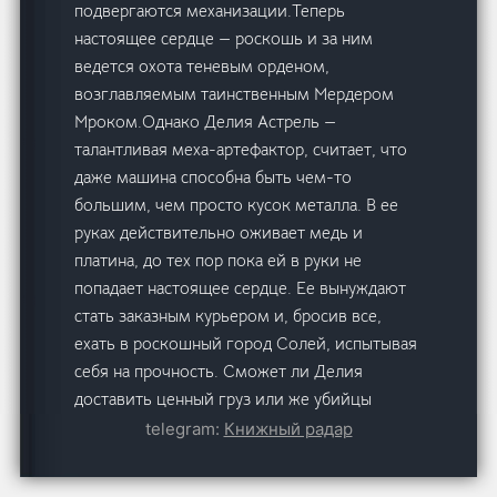
подвергаются механизации.Теперь
настоящее сердце — роскошь и за ним
ведется охота теневым орденом,
возглавляемым таинственным Мердером
Мроком.Однако Делия Астрель —
талантливая меха-артефактор, считает, что
даже машина способна быть чем-то
большим, чем просто кусок металла. В ее
руках действительно оживает медь и
платина, до тех пор пока ей в руки не
попадает настоящее сердце. Ее вынуждают
стать заказным курьером и, бросив все,
ехать в роскошный город Солей, испытывая
себя на прочность. Сможет ли Делия
доставить ценный груз или же убийцы
Мрока заберут больше, чем сердце? В этой
telegram:
Книжный радар
летней книге Вас ждет: ⚙️ Необычный мир с
жестким классовым делением на мехов и