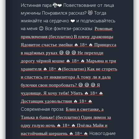
Истинная пара 🐉❤️ Повествование от лица
мужчины Понравился рассказ? 😻 Тогда
жмякайте на сердечко ❤️ и подписывайтесь
на меня 😉 Все фэнтези-рассказы:
Ромовые
приключения (бесплатно)
В плену драконицы
Ядовитое счастье змейки 🔥 18+ 🔥
Принцесса
в надёжных руках 😅 😅 😅
Не переходи
дорогу чёрной кошке 🔥 18+ 🔥
Марьяна и три
хранителя 🔥 18+ 🔥(бесплатно)
Как не сгореть
и спастись от инквизитора
А тому ли я дала
булочки свои попробовать? 😅 😅 😅
Я
чудовище. Я хочу тебя! Убить 🔥 18+ 🔥
Доставщик удовольствия 🔥 18+ 🔥
Современная проза:
Блин в сметанке, а
Танька в баньке! (бесплатно)
Один лимон за
одну голую ночь 🔥 18+ 🔥
Пчёлка Майя и
Новогодние
настойчивый шершень 🔥 18+ 🔥