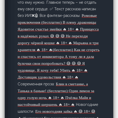
что ему нужно. Главное теперь – не отдать
ему своё сердце. ✅ Текст рассказа написан
без ИИ!❌🤖 Все фэнтези-рассказы:
Ромовые
приключения (бесплатно)
В плену драконицы
Ядовитое счастье змейки 🔥 18+ 🔥
Принцесса
в надёжных руках 😅 😅 😅
Не переходи
дорогу чёрной кошке 🔥 18+ 🔥
Марьяна и три
хранителя 🔥 18+ 🔥(бесплатно)
Как не сгореть
и спастись от инквизитора
А тому ли я дала
булочки свои попробовать? 😅 😅 😅
Я
чудовище. Я хочу тебя! Убить 🔥 18+ 🔥
Доставщик удовольствия 🔥 18+ 🔥
Современная проза:
Блин в сметанке, а
Танька в баньке! (бесплатно)
Один лимон за
одну голую ночь 🔥 18+ 🔥
Пчёлка Майя и
Новогодние
настойчивый шершень 🔥 18+ 🔥
шалости:
Его новогодняя зайка 🔥 😅 18+ 😅