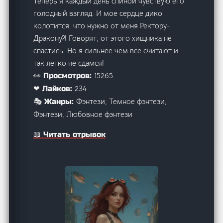
Теперь я каждый день спиной чувствую его
голодный взгляд. И мое сердце дико
колотится: что нужно от меня Ректору-
Дракону?! Говорят, от этого хищника не
спастись. Но я сильнее чем все считают и
так легко не сдамся!
15265
👀 Просмотров:
234
❤ Лайков:
Фэнтези, Темное фэнтези,
🎭 Жанры:
Фэнтези, Любовное фэнтези
📖 Читать отрывок