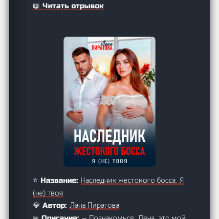
📖 Читать отрывок
Наследник жестокого босса. Я
⭐ Название:
(не) твоя
Лана Пиратова
💎 Автор:
— Познакомься, Лена, это мой
✏ Описание: