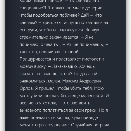
моим пылает гневом. — Ты сделала это
специально?! Втерлась ко мне в доверие,
чтобы подобраться поближе? Да?! — Что
сделала? — хриплю я, испуганно хватаясь за
его руки, чтобы не задохнуться. Воздух
стремительно заканчивается. — Я не
понимаю, о чем ты… — Ах, не понимаешь, —
тянет он, покачивая головой.
Прищуривается и приставляет пистолет к
моему виску. — Ла-а-а-адно. Хочешь
сказать, не знаешь, кто я? Тогда давай
знакомиться, малая. Максим Андреевич
Орлов. Я пришел, чтобы убить тебя. Мою
мать убили, когда я была еще маленькой. И
все, чего я хотела, — это заставить
виновного поплатиться за свои грехи. Но я
даже подумать не могла, куда приведет
меня это расследование. Случайная встреча