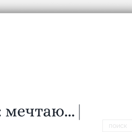
:
мечтаю...
|
Поиск