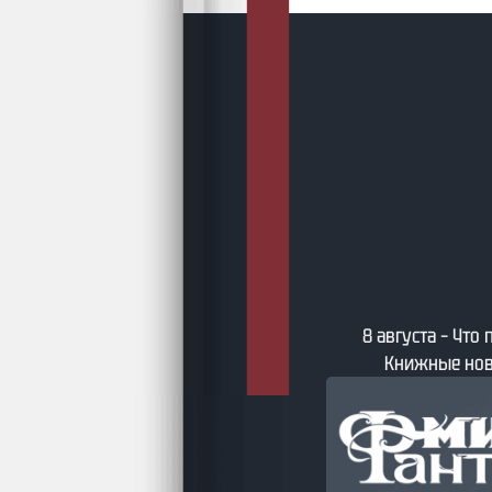
густа – Подборки AuthorToday
8 августа – Что
Книжные нов