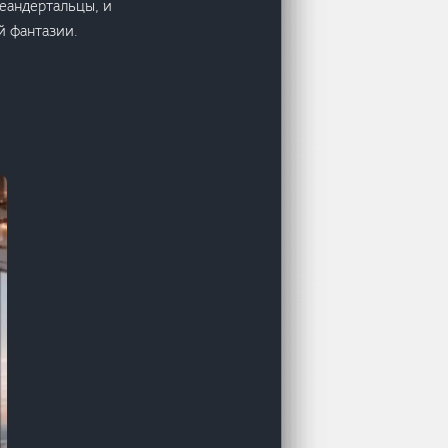
еандертальцы, и
й фантазии.