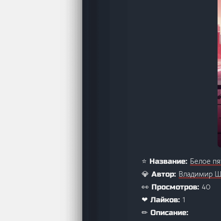
Белое пя
⭐ Название:
Владимир 
💎 Автор:
40
👀 Просмотров:
1
❤ Лайков:
✏ Описание: