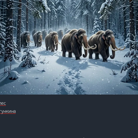
лес
гункина