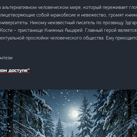
в альтернативном человеческом мире, который переживает гло
олицетворяющие собой мракобесие и невежество, громят книж
ниверситеты. Никому неизвестный писатель по прозвищу Эдгар
Кости – пристанище Книжных Рыцарей. Главный герой является
ектуальной прослойки человеческого общества. Ему приходитс
энтези
ном доступе”