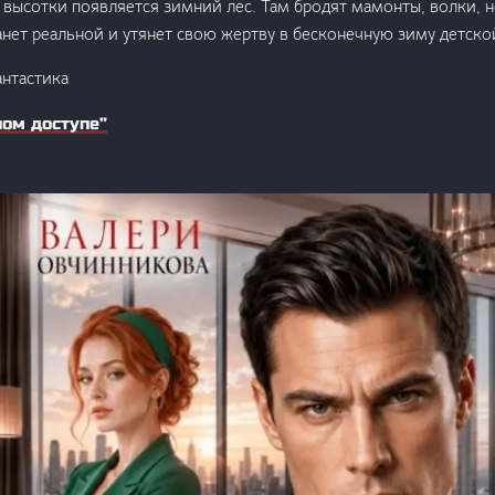
высотки появляется зимний лес. Там бродят мамонты, волки, н
анет реальной и утянет свою жертву в бесконечную зиму детско
антастика
ном доступе”