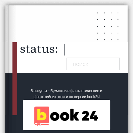
Перейти к основному содержанию
Перейти к нижнему колонтитулу
status:
меч
|
Поиск
6 августа – Бумажные фантастические и
фэнтезийные книги по версии book24