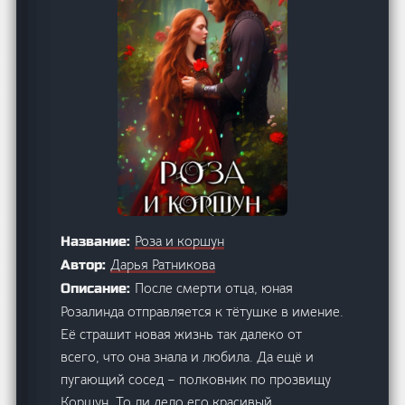
Роза и коршун
Название:
Дарья Ратникова
Автор:
После смерти отца, юная
Описание:
Розалинда отправляется к тётушке в имение.
Её страшит новая жизнь так далеко от
всего, что она знала и любила. Да ещё и
пугающий сосед – полковник по прозвищу
Коршун. То ли дело его красивый