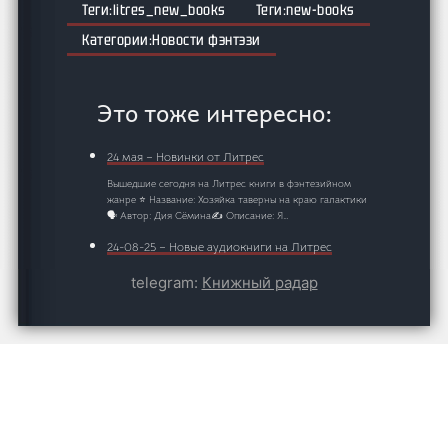
litres_new_books
new-books
Новости фэнтэзи
Это тоже интересно:
24 мая – Новинки от Литрес
Вышедшие сегодня на Литрес книги в фэнтезийном
жанре ⭐ Название: Хозяйка таверны на краю галактики
🗣️ Автор: Дия Сёмина✍️ Описание: Я…
24-08-25 – Новые аудиокниги на Литрес
Вышедшие сегодня на Литрес новые аудиокниги в жанрах
telegram:
Книжный радар
попаданцы, фэнтези и фантастика. Название: Сантехник.
Электрик 2…
19-03-26 – Литературный каледарь
Летаратурный календарь от Р Н К. В этот день
родились:1824 — Николай Николаевич Воронцов-
Вельяминов (ум.…