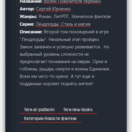
Волей Повелителя перемен
Название:
Сергей Юрченко
Автор:
Роман, ЛитРПГ, Эпическое фэнтези
Жанры:
Лендлорды: Сталь и магия
Серия:
Второй том похождений в игре
Описание:
“Лендлорды”. Начальный этап пройден.
Замок захвачен и успешно развивается… Но
выбранный уровень сложности не
предполагает почивания на лаврах. Орки и
гоблины, рыцарь смерти и воины Единения…
Всем им чего-то нужно. А тут еще и
подданные норовят поднять мятеж!
at-podborki
new-books
Новости фэнтэзи