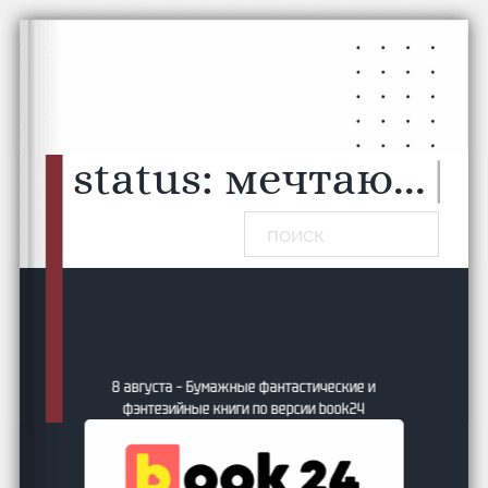
Перейти к основному содержанию
Перейти к нижнему колонтитулу
status:
мечтаю...
|
Поиск
ики?
8 августа – Бумажные фантастические и
о
фэнтезийные книги по версии book24