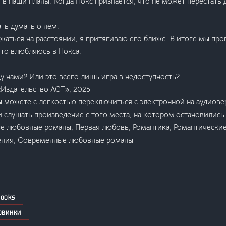
 в наши планы. Когда Нокс признается, что не может перестать 
ть думать о нем.
жаться на расстоянии, я притягиваю его ближе. В итоге мы пр
что влюбляюсь в Нокса.
у нами? Или это всего лишь игра в недоступность?
Издательство АСТ», 2025
ы можете с легкостью переключиться с электронной на аудиове
 слушать произведение с того места, на котором остановились 
е любовные романы, Первая любовь, Романтика, Романтические
ения, Современные любовные романы
books
овинки