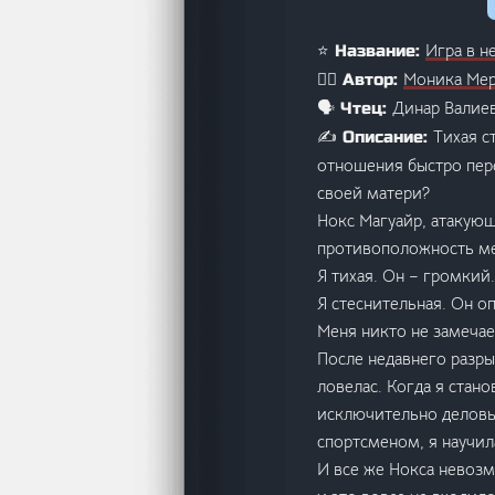
Игра в н
⭐ Название:
Моника Ме
🙋‍♂️ Автор:
Динар Валиев
🗣️ Чтец:
Тихая с
✍️ Описание:
отношения быстро пере
своей матери?
Нокс Магуайр, атакующ
противоположность ме
Я тихая. Он – громкий.
Я стеснительная. Он о
Меня никто не замечае
После недавнего разры
ловелас. Когда я стан
исключительно деловы
спортсменом, я научил
И все же Нокса невоз