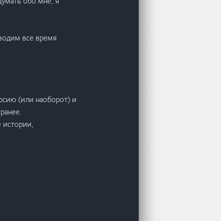
думать обо мне, я
оводим все время
рсию (или наоборот) и
ранее.
 истории,