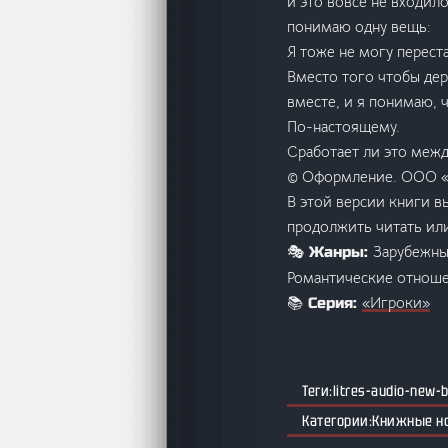
и это вовсе не входило
понимаю одну вещь:
Я тоже не могу переста
Вместо того чтобы дер
вместе, и я понимаю, 
По-настоящему.
Сработает ли это межд
© Оформление. ООО «
В этой версии книги в
продолжить читать или
Зарубежны
🎭 Жанры:
Романтические отнош
«Игроки»
📚 Серия:
litres-audio-new-
Книжные н