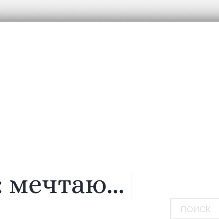
:
мечтаю...
|
Поиск