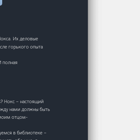
окса. Их деловые
осле горького опыта
И полная
ь? Нокс – настоящий
между нами должны быть
 моим отцом-
уемся в библиотеке –