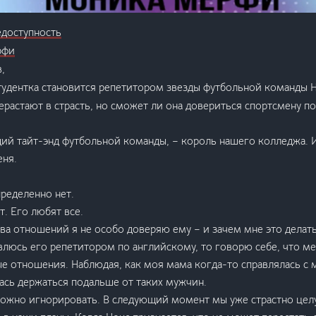
едоступность
рфи
,
тудентка становится репетитором звезды футбольной команды Н
растают в страсть, но сможет ли она довериться спортсмену п
ий тайт-энд футбольной команды, – король нашего колледжа. 
ня.
пределенно нет.
т. Его любят все.
ва отношений я не особо доверяю ему – и зачем мне это делат
овлюсь его репетитором по английскому, то говорю себе, что 
е отношения. Наблюдая, как моя мама когда-то справлялась с
ась держаться подальше от таких мужчин.
можно игнорировать. В следующий момент мы уже страстно цел