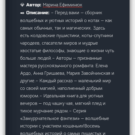
Марина Ефиминюк
💎 Автор:
– Перед вами — сборник
✒️ Описание:
волшебных и уютных историй о котах — как
самых обычных, так и магических. Здесь
есть колдовские пушистики, коты-спутники
чародеев, спасатели миров и мудрые
хвостатые философы, знающие о жизни чуть
больше людей.– Авторы — признанные
мастера русскоязычного ромфанта: Елена
Ардо, Анна Гришаева, Мария Завойчинская и
другие.– Каждый рассказ — маленький мир
со своей магией, наполненный добрым
юмором.– Идеальная книга для уютных
вечеров — под чашку чая, мягкий плед и
тихое мурчание рядом.– Серия
«Замуррчательное фэнтези» — волшебные
истории с участием кошачьих!Восемь
волшебных историй о самых пушистых и