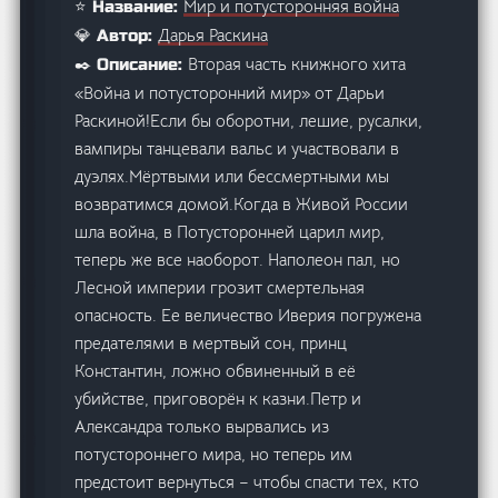
Мир и потусторонняя война
⭐ Название:
Дарья Раскина
💎 Автор:
Вторая часть книжного хита
✒️ Описание:
«Война и потусторонний мир» от Дарьи
Раскиной!Если бы оборотни, лешие, русалки,
вампиры танцевали вальс и участвовали в
дуэлях.Мёртвыми или бессмертными мы
возвратимся домой.Когда в Живой России
шла война, в Потусторонней царил мир,
теперь же все наоборот. Наполеон пал, но
Лесной империи грозит смертельная
опасность. Ее величество Иверия погружена
предателями в мертвый сон, принц
Константин, ложно обвиненный в её
убийстве, приговорён к казни.Петр и
Александра только вырвались из
потустороннего мира, но теперь им
предстоит вернуться – чтобы спасти тех, кто