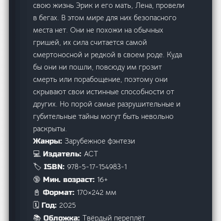
свою жизнь Эрик и его мать, Лена, провели
в бегах. В этом мире для них безопасного
места нет. Они не похожи на обычных
гришей, их сила считается самой
смертоносной и редкой в своем роде. Куда
бы они ни пошли, повсюду им грозит
смерть или порабощение, поэтому они
скрывают свои истинные способности от
других. Но порой самые разрушительные и
губительные тайны могут быть невольно
раскрыты.
Зарубежное фэнтези
Жанры:
АСТ
💻 Издатель:
978-5-17-154983-1
🏷️ ISBN:
16+
🔞 Мин. возраст:
170×242 мм
📓 Формат:
2025
🗓️ Год:
Твёрдый переплёт
📚 Обложка: