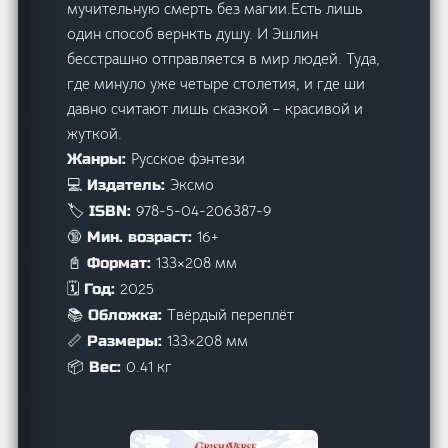
мучительную смерть без магии.Есть лишь
один способ вернкть душу. И Эшлин
бесстрашно отправляется в мир людей. Туда,
где минуло уже четыре столетия, и где ши
давно считают лишь сказкой – красивой и
жуткой.
Русское фэнтези
Жанры:
Эксмо
💻 Издатель:
978-5-04-206387-9
🏷️ ISBN:
16+
🔞 Мин. возраст:
133×208 мм
📓 Формат:
2025
🗓️ Год:
Твёрдый переплёт
📚 Обложка:
133×208 мм
📏 Размеры:
0.41 кг
📦 Вес: