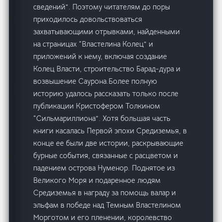
сведений”. Поэтому читателям до поры
приходилось довольствоваться
захватывающими отрывками, найденными
на страницах “Властелина Колец” и
приложений к нему, включая создание
Колец Власти, строительство Барад-дура и
возвышение Саурона.Более полную
историю удалось рассказать только после
публикации Кристофером Толкином
“Сильмариллиона”. Хотя большая часть
книги касалась Первой эпохи Средиземья, в
конце ее были две истории, раскрывающие
бурные события, связанные с расцветом и
падением острова Нуменор. Поднятое из
Великого Моря и подаренное людям
Средиземья в награду за помощь валар и
эльфам в победе над Темным Властелином
Морготом и его пленении, королевство