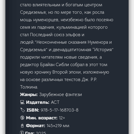
стало влиятельным и богатым центром
Средиземья; но по мере того, как росла
мощь нуменорцев, неизбежно было посеяно
семя их падения, кульминацией которого
стал Последний союз эльфов и
людей.”Неоконченные сказания Нуменора и
Средиземья” и двенадцатитомная “История”
подарили читателям новые сведения, а
редактор Брайан Сибли собрал в этот том
новую хронику Второй эпохи, изложенную
на основе различных текстов Дж. Р.Р.
Толкина.
Зарубежное фэнтези
Жанры:
АСТ
💻 Издатель:
978-5-17-168703-8
🏷️ ISBN:
12+
🔞 Мин. возраст:
145×219 мм
📓 Формат:
2025
🗓️ Год: