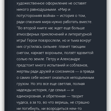
художественное оформление не оставят
никого равнодушными. «Мир и
потусторонняя война» — история о том,
ради спасения мира нужно работать вместе.
“Во второй книге нас ждет еще больше
атмосферных приключений и литературной
игры! Герои повзрослели, но и тьма вокруг
них сгустилась сильнее: плачет тающим
снегом, каркает вороньем, ползёт ядовитой
солью по земле. Петру и Александре
предстоит много испытаний и соблазнов,
жертвы ради друзей и союзников ― а правда
о самих себе может оказаться неподъемным
грузом. Но это все еще светлая, полная
надежды история, где семья ― и
единокровная, и обретенная ― творит
чудеса, а за то, во что веришь, не страшно
ни погибнуть, ни возродиться кем-то