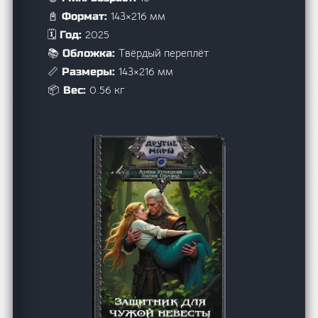
143×216 мм
📓 Формат:
2025
🗓️ Год:
Твёрдый переплёт
📚 Обложка:
143×216 мм
📏 Размеры:
0.56 кг
📦 Вес: