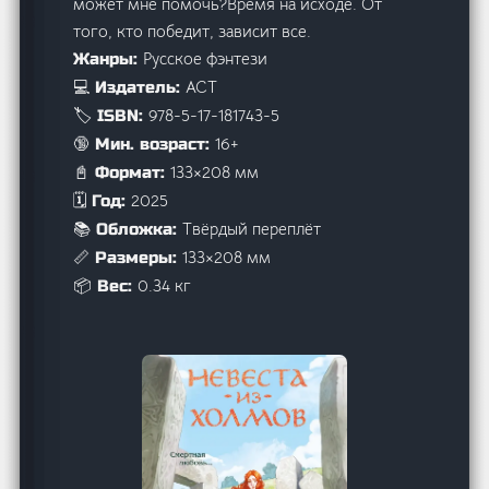
может мне помочь?Время на исходе. От
того, кто победит, зависит все.
Русское фэнтези
Жанры:
АСТ
💻 Издатель:
978-5-17-181743-5
🏷️ ISBN:
16+
🔞 Мин. возраст:
133×208 мм
📓 Формат:
2025
🗓️ Год:
Твёрдый переплёт
📚 Обложка:
133×208 мм
📏 Размеры:
0.34 кг
📦 Вес: