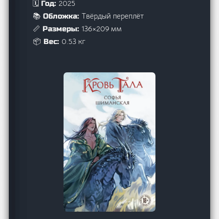
2025
🗓️ Год:
Твёрдый переплёт
📚 Обложка:
136×209 мм
📏 Размеры:
0.53 кг
📦 Вес: