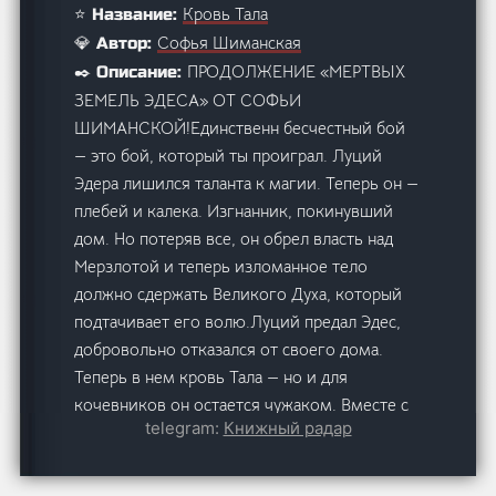
Кровь Тала
⭐ Название:
Софья Шиманская
💎 Автор:
ПРОДОЛЖЕНИЕ «МЕРТВЫХ
✒️ Описание:
ЗЕМЕЛЬ ЭДЕСА» ОТ СОФЬИ
ШИМАНСКОЙ!Единственн бесчестный бой
— это бой, который ты проиграл. Луций
Эдера лишился таланта к магии. Теперь он —
плебей и калека. Изгнанник, покинувший
дом. Но потеряв все, он обрел власть над
Мерзлотой и теперь изломанное тело
должно сдержать Великого Духа, который
подтачивает его волю.Луций предал Эдес,
добровольно отказался от своего дома.
Теперь в нем кровь Тала — но и для
кочевников он остается чужаком. Вместе с
telegram:
Книжный радар
Орхо он должен удержать Север от голода и
разрухи, бросить вызов ведьмам великого
Зена и разрушить изнутри Республику, чья