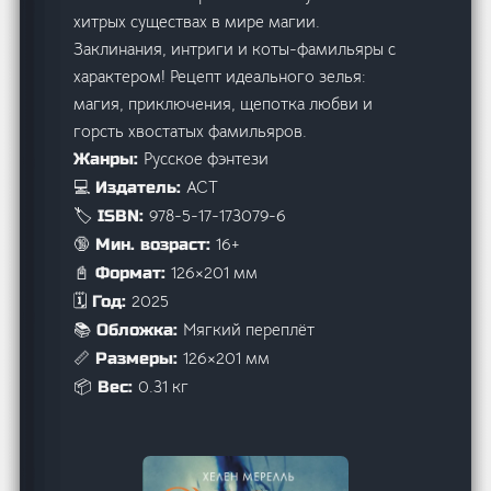
хитрых существах в мире магии.
Заклинания, интриги и коты-фамильяры с
характером! Рецепт идеального зелья:
магия, приключения, щепотка любви и
горсть хвостатых фамильяров.
Русское фэнтези
Жанры:
АСТ
💻 Издатель:
978-5-17-173079-6
🏷️ ISBN:
16+
🔞 Мин. возраст:
126×201 мм
📓 Формат:
2025
🗓️ Год:
Мягкий переплёт
📚 Обложка:
126×201 мм
📏 Размеры:
0.31 кг
📦 Вес: