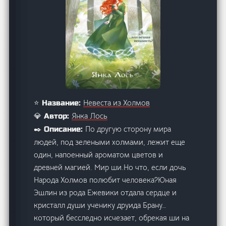
Невеста из Холмов
⭐ Название:
Янка Лось
💎 Автор:
По другую сторону мира
✒️ Описание:
людей, под зелеными холмами, лежит еще
один, напоенный ароматом цветов и
древней магией. Мир ши.Но что, если дочь
Народа Холмов полюбит человека?Юная
Эшлин из рода Ежевики отдала сердце и
кристалл души ученику друида Брану…
который бесследно исчезает, обрекая ши на