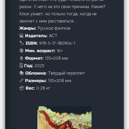
разом. У него на это свои причины. Какие?
Хлоя узнает, но только тогда, когда не
захочет с ним расставаться…
Русское фэнтези
Жанры:
АСТ
💻 Издатель:
978-5-17-180904-1
🏷️ ISBN:
16+
🔞 Мин. возраст:
135×208 мм
📓 Формат:
2025
🗓️ Год:
Твёрдый переплёт
📚 Обложка:
135×208 мм
📏 Размеры:
0.28 кг
📦 Вес: