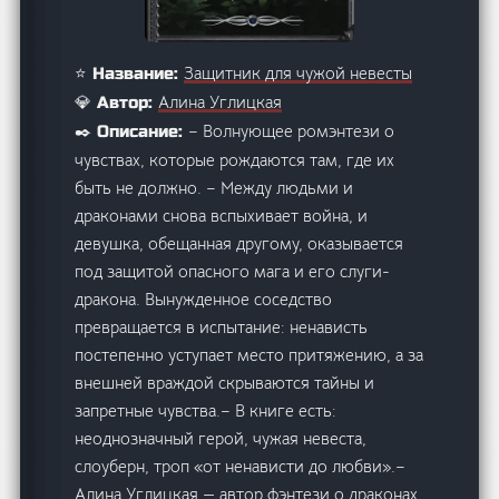
Защитник для чужой невесты
⭐ Название:
Алина Углицкая
💎 Автор:
– Волнующее ромэнтези о
✒️ Описание:
чувствах, которые рождаются там, где их
быть не должно. – Между людьми и
драконами снова вспыхивает война, и
девушка, обещанная другому, оказывается
под защитой опасного мага и его слуги-
дракона. Вынужденное соседство
превращается в испытание: ненависть
постепенно уступает место притяжению, а за
внешней враждой скрываются тайны и
запретные чувства.– В книге есть:
неоднозначный герой, чужая невеста,
слоуберн, троп «от ненависти до любви».–
Алина Углицкая — автор фэнтези о драконах,