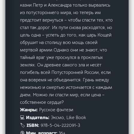
казни.Петр и Александра только вырвались
из потустороннего мира, но теперь им
предстоит вернуться – чтобы спасти тех, кто
стал так дорог. Их пути снова расходятся, но
цель одна – успеть до того, как царь Кощей
обрушит на столицу всю мощь своей
мертвой армии.Однако они не знают, что
тайный враг уже проснулся в проклятых
землях. Он древнее самого зла и несёт
погибель всей Потусторонней России, если
она вовремя не объединится. Грань между
нежизнью и смертью истончается с каждым
днем. Можно ли спасти мир, если цена –
собственное сердце?
Русское фэнтези
Жанры:
Эксмо, Like Book
💻 Издатель:
978-5-04-222091-3
🏷️ ISBN:
16+
🔞 Мин. возраст: