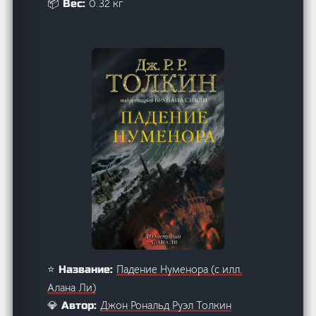
0.32 кг
📦 Вес:
Падение Нуменора (с илл.
⭐ Название:
Алана Ли)
Джон Рональд Руэл Толкин
💎 Автор: