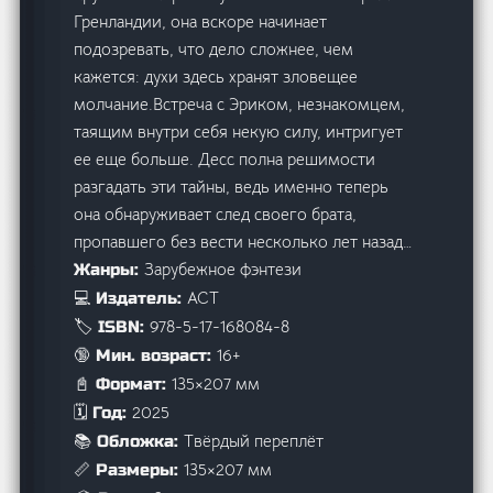
Гренландии, она вскоре начинает
подозревать, что дело сложнее, чем
кажется: духи здесь хранят зловещее
молчание.Встреча с Эриком, незнакомцем,
таящим внутри себя некую силу, интригует
ее еще больше. Десс полна решимости
разгадать эти тайны, ведь именно теперь
она обнаруживает след своего брата,
пропавшего без вести несколько лет назад…
Зарубежное фэнтези
Жанры:
АСТ
💻 Издатель:
978-5-17-168084-8
🏷️ ISBN:
16+
🔞 Мин. возраст:
135×207 мм
📓 Формат:
2025
🗓️ Год:
Твёрдый переплёт
📚 Обложка:
135×207 мм
📏 Размеры: