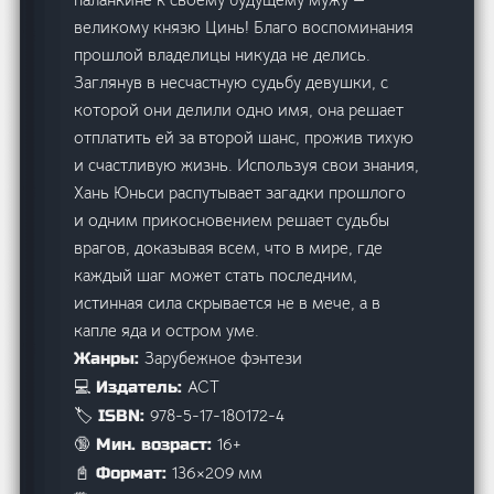
великому князю Цинь! Благо воспоминания
прошлой владелицы никуда не делись.
Заглянув в несчастную судьбу девушки, с
которой они делили одно имя, она решает
отплатить ей за второй шанс, прожив тихую
и счастливую жизнь. Используя свои знания,
Хань Юньси распутывает загадки прошлого
и одним прикосновением решает судьбы
врагов, доказывая всем, что в мире, где
каждый шаг может стать последним,
истинная сила скрывается не в мече, а в
капле яда и остром уме.
Зарубежное фэнтези
Жанры:
АСТ
💻 Издатель:
978-5-17-180172-4
🏷️ ISBN:
16+
🔞 Мин. возраст:
136×209 мм
📓 Формат: