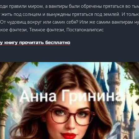
юди правили миром, а вампиры были обречены прятаться во ть
 жить под солнцем и вынуждены прятаться под землей. И тольк
 От чудовищ вокруг или самих себя? Или же самим вампирам н
ское фэнтези, Темное фэнтези, Постапокалипсис
у книгу прочитать бесплатно