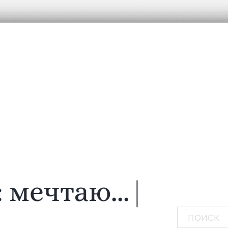
:
мечтаю..
|
Поиск