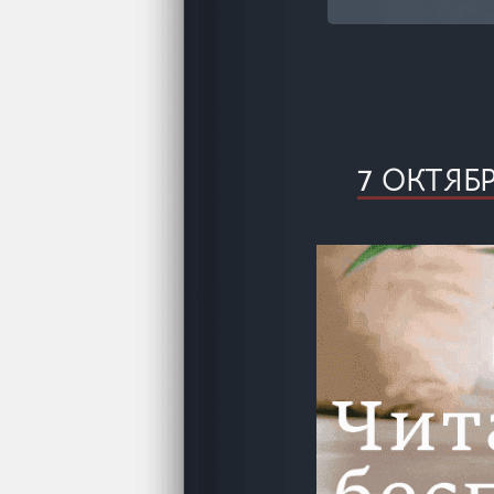
…
7 ОКТЯБ