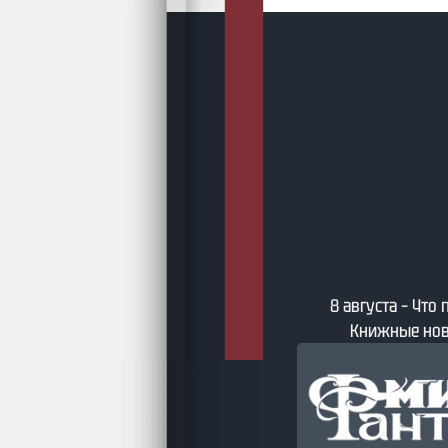
та – Что почитать из фантастики?
8 августа – Бу
ные новинки августа 2026-го
фэнтезийные к