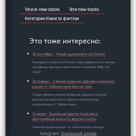
ls-new-books
new-books
Новости фэнтэзи
Это тоже интересно:
18 сентября – Новые аудиокниги на Литрес
Вышедшие сегодня на Литрес новые аудиокниги в жанрах
попаданцы, фэнтези и фантастика. Название: Баба Эля,
газуй!…
26 января – Свежие издания оффлайн книжного
рынка от Лаборатория Фантастики
Самые свежие новинки бумажных изданий в жанрах
фантастики, фэнтези и смежных литературных
направлениях от Лаборатории…
21 июля – Бумажные фантастические и
фэнтезийные книги по версии book24
Новинки бумажных книг от сайта book24 в жанрах
фентези и фантастика. ⭐ Название: Белая ворона
telegram:
Книжный радар