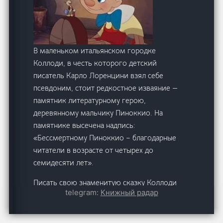
В маленьком итальянском городке
Коллоди, в честь которого детский
писатель Карло Лоренцини взял себе
псевдоним, стоит редкостное изваяние —
памятник литературному герою,
деревянному мальчику Пиноккио. На
памятнике высечена надпись:
«Бессмертному Пиноккио – благодарные
читатели в возрасте от четырех до
семидесяти лет».
Писать свою знаменитую сказку Коллоди
telegram:
Книжный радар
начал в 1880 году. Повесть «Приключения
Пиноккио: история деревянной куклы»
вначале публиковалась в виде романа-