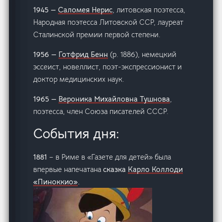
1945 —
Саломея Нерис
, литовская поэтесса,
Народная поэтесса Литовской ССР, лауреат
Сталинской премии первой степени.
1956 —
Готфрид Бенн
(р. 1886), немецкий
эссеист, новеллист, поэт-экспрессионист и
доктор медицинских наук.
1965 —
Вероника Михайловна Тушнова
,
поэтесса, член Союза писателей СССР.
События дня:
1881
– в Риме в «Газeте для детей» была
впервые напечатана
сказка
Карло Коллоди
«Пиноккио»
.