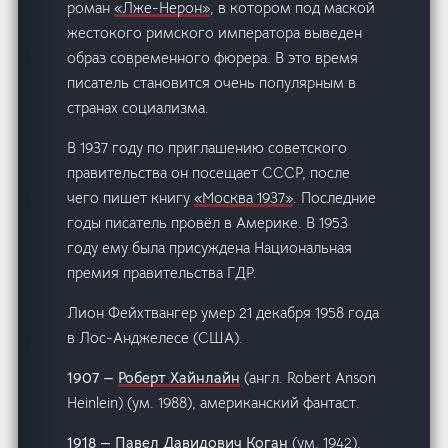
роман
«Лже-Нерон»
, в котором под маской
жестокого римского императора выведен
образ современного фюрера. В это время
писатель становится очень популярным в
странах социализма.
В 1937 году по приглашению советского
правительства он посещает СССР, после
чего пишет книгу
«Москва 1937»
. Последние
годы писатель провёл в Америке. В 1953
году ему была присуждена Национальная
премия правительства ГДР.
Лион Фейхтвангер умер 21 декабря 1958 года
в Лос-Анджелесе (США).
1907 —
Роберт Хайнлайн
(англ. Robert Anson
Heinlein) (ум. 1988), американский фантаст.
1918 —
Павел Давидович Коган
(ум. 1942),