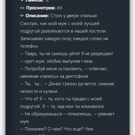
69
👀 Просмотров:
Стою у двери спальни.
✏ Описание:
Смотрю, как мой муж с моей лучшей
подругой развлекаются в нашей постели.
Записываю каждую позу, каждое слово на
телефон.
— Тварь, ты не смеешь уйти! Я не разрешаю!
— орет муж, злобно выпучив глаза.
— Попробуй меня остановить, — отвечаю,
нажимая «запись» на диктофоне.
— Ты… ты.., — Денис грязно ругается, сжимая
челюсти и кулаки.
— Что я? Я — та, кого ты предал с моей
подругой. Я — та, над кем ты измывался.
— Не образумишься — пожалеешь, — рявкает
муж.
— Пожалею? О чем? Что еще? Чем