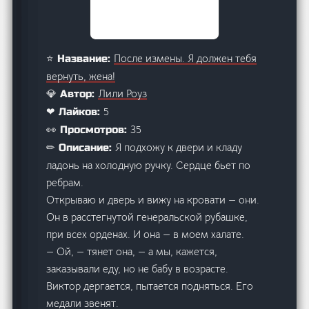
После измены. Я должен тебя
⭐ Название:
вернуть, жена!
Лили Роуз
💎 Автор:
5
❤ Лайков:
35
👀 Просмотров:
Я подхожу к двери и кладу
✏ Описание:
ладонь на холодную ручку. Сердце бьет по
ребрам.
Открываю и дверь и вижу на кровати — они.
Он в расстегнутой генеральской рубашке,
при всех орденах. И она — в моем халате.
— Ой, — тянет она, — а мы, кажется,
заказывали еду, но не бабу в возрасте.
Виктор дергается, пытается подняться. Его
медали звенят.