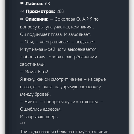
63
❤ Лайков:
288
👀 Просмотров:
— Соколова О. А.? Я по
✏ Описание:
вопросу выкупа участка, компания…
Он поднимает глаза. И замолкает.
— Оля, — не спрашивает — выдыхает.
И тут из-за моей ноги высовывается
любопытная голова с растрёпанными
хвостиками.
— Мама. Кто?
Я вижу, как он смотрит на неё — на серые
глаза, его глаза, на упрямую складочку
между бровей.
— Никто, — говорю я чужим голосом. —
Ошиблись адресом.
И закрываю дверь.
***
Три года назад я сбежала от мужа, оставив