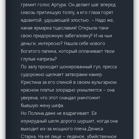
гремит голос Артура. Он делает шаг вперед
сквозь притихшую толпу, а его глаза горят
ядовитой, удушающей злостью. – Надо же,
какая ярмарка тщеславия! Открыла-таки
свою придорожную забегаловку? И на чьи
деньги, интересно? Нашла себе нового
богатого папика, который оплачивает твои
глупые капризы?
По залу проходит шокированный гул, пресса
судорожно щелкает затворами камер.
Кристина за его спиной в своем вульгарном
красном платье злорадно ухмыляется – она
уверена, что этот скандал уничтожит
бывшую жену шефа.
Но Полина даже не вздрагивает. Её
изумрудный шелк дорого шуршит, когда она
выходит из-за мощного плеча Дениса
Старка. На её лице – ледяное, убийственное