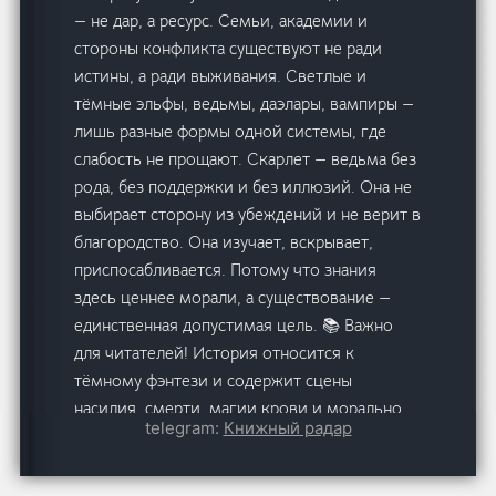
— не дар, а ресурс. Семьи, академии и
стороны конфликта существуют не ради
истины, а ради выживания. Светлые и
тёмные эльфы, ведьмы, даэлары, вампиры —
лишь разные формы одной системы, где
слабость не прощают. Скарлет — ведьма без
рода, без поддержки и без иллюзий. Она не
выбирает сторону из убеждений и не верит в
благородство. Она изучает, вскрывает,
приспосабливается. Потому что знания
здесь ценнее морали, а существование —
единственная допустимая цель. 📚 Важно
для читателей! История относится к
тёмному фэнтези и содержит сцены
насилия, смерти, магии крови и морально
telegram:
Книжный радар
неоднозначные решения. Главная героиня
не является «положительным» персонажем
и действует, исходя из логики силы и