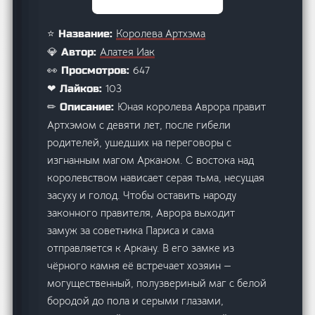
Королева Артхэма
⭐ Название:
Алатея Иак
💎 Автор:
647
👀 Просмотров:
103
❤ Лайков:
Юная королева Аврора правит
✏ Описание:
Артхэмом с девяти лет, после гибели
родителей, ушедших на переговоры с
изгнанным магом Арканом. С востока над
королевством нависает серая тьма, несущая
засуху и голод. Чтобы оставить народу
законного правителя, Аврора выходит
замуж за советника Париса и сама
отправляется к Аркану. В его замке из
чёрного камня её встречает хозяин —
могущественный, полузвериный маг с белой
бородой до пола и серыми глазами,