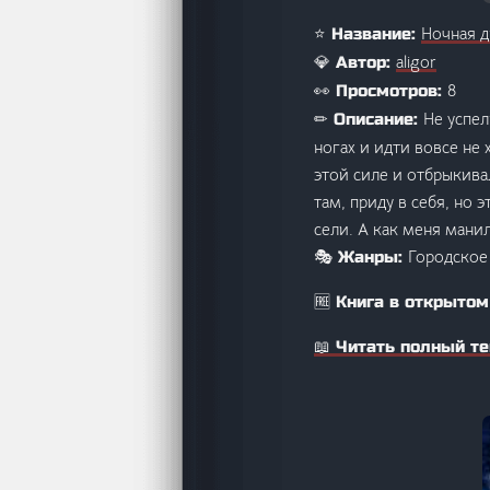
Ночная д
⭐ Название:
aligor
💎 Автор:
8
👀 Просмотров:
Не успел
✏ Описание:
ногах и идти вовсе не 
этой силе и отбрыкива
там, приду в себя, но 
сели. А как меня мани
Городское
🎭 Жанры:
🆓 Книга в открытом
📖 Читать полный те