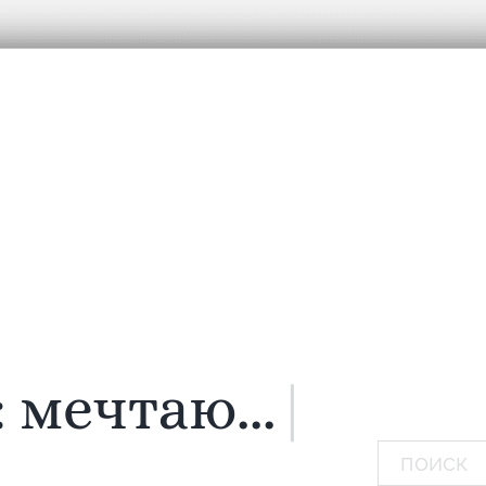
:
мечтаю...
|
Поиск