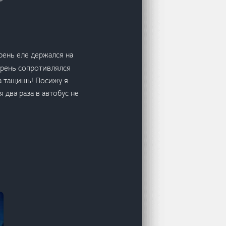
рень еле держался на
Парень сопротивлялся
да тащишь! Посижу я
я два раза в автобус не