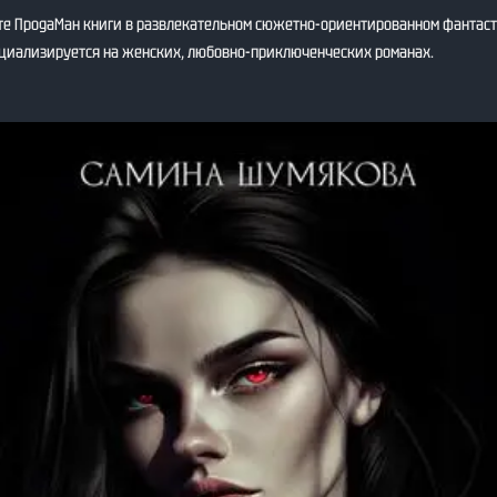
те ПродаМан книги в развлекательном сюжетно-ориентированном фантас
ециализируется на женских, любовно-приключенческих романах.