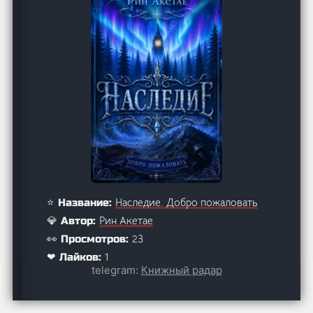
Наследие. Добро пожаловать
⭐ Название:
Рин Акетае
💎 Автор:
23
👀 Просмотров:
1
❤ Лайков:
telegram:
Книжный радар
Описание: Максим – молодой
✏ Описание:
человек без особых целей и амбиций. У
него нет больной матери или младшей