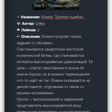
Юника. Тропою ошибок.
⭐ Название:
Unika
💎 Автор:
2
❤ Лайков:
Юника получает новое
✏ Описание:
задание от «Хозяев».
Она становится свидетелем жестокой
космической битвы, где сталкиваются
интересы высокоразвитых цивилизаций. Её
цель — спасти таинственного воина по
имени Кроом, но в момент перемещения
что-то идёт не так. Юника оказывается на
дикой планете, отрезанная от связи со
своими «хозяевами».
Кроом — высокомерный и надменный
представитель высокоразвитой расы,
привыкший повелевать и манипулировать