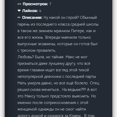
7
👀 Просмотров:
4
❤ Лайков:
Ну какой он герой? Обычный
✏ Описание:
парень из последнего класса средней школы
в таком же зимнем мрачном Питере, как и
вся его жизнь. Впереди маячили только
выпускные экзамены, которые он готов был
с треском провалить.
Любовь? Была, но тайная. Макс не мог
признаться даже лучшему другу, что всё
время глазами ищет взгляд этой тихой
непопулярной девчонки с последней парты.
Мать умерла давно, но всё ещё болело. Отец
решил снова жениться… На ведьме??? А вот
это Максу только предстояло выяснить. Но
именно после соприкосновения с этой
женщиной однажды он не смог найти
дорогу домой и оказался за Краем… В том