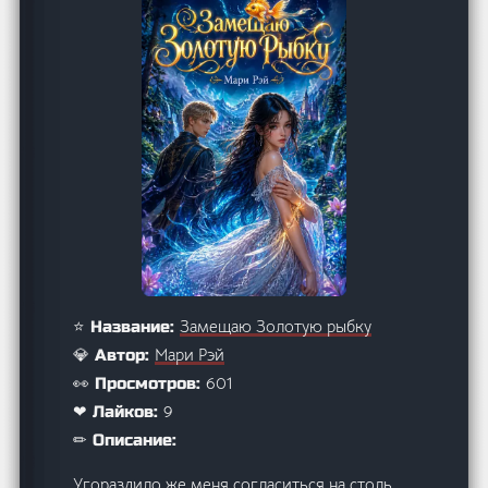
Замещаю Золотую рыбку
⭐ Название:
Мари Рэй
💎 Автор:
601
👀 Просмотров:
9
❤ Лайков:
✏ Описание:
Угораздило же меня согласиться на столь