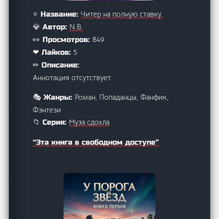
Читер на полную ставку.
⭐ Название:
N.B.
💎 Автор:
849
👀 Просмотров:
5
❤ Лайков:
✏ Описание:
Аннотация отсутствует.
Роман, Попаданцы, Фанфик,
🎭 Жанры:
Фэнтези
Муза сдохла
📁 Серия:
“Эта книга в свободном доступе”