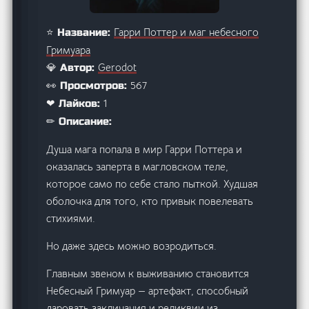
Гарри Поттер и маг небесного
⭐ Название:
Гримуара
Gerodot
💎 Автор:
567
👀 Просмотров:
1
❤ Лайков:
✏ Описание:
Душа мага попала в мир Гарри Поттера и
оказалась заперта в магловском теле,
которое само по себе стало пыткой. Худшая
оболочка для того, кто привык повелевать
стихиями.
Но даже здесь можно возродиться.
Главным звеном к выживанию становится
Небесный Гримуар — артефакт, способный
даровать заклинания и реликвии из