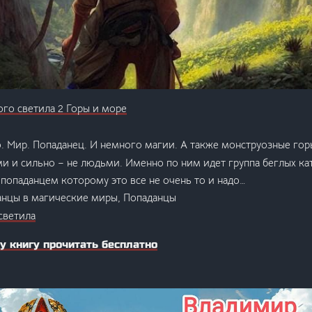
го светила 2 Горы и море
. Мир. Попаданец. И немного магии. А также монструозные гор
 и сильно – не людьми. Именно по ним идет группа беглых ка
 попаданцем которому это все не очень то и надо…
анцы в магические миры, Попаданцы
светила
у книгу прочитать бесплатно