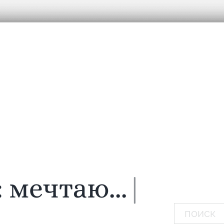
:
мечта
|
Поиск