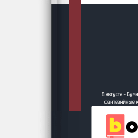
8 августа – Свежи
та – Бумажные фантастические и
ийные книги по версии book24