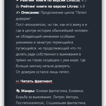
4.5
❤ Рейтинг книги по версии LiveLib:
4.8
👍 Рейтинг книги по версии Litres:
Продолжение цикла “Пепел
✍️ Описание:
доверия”.
Пост-апокалипсис, но так, как его вижу я и
где в центре истории обычнейший человек,
не обладающий никакими особыми
умениями и зачастую теряющийся,
пугающийся, но продолжающий что-то
делать ради собственного выживания в
прямо на глазах сходящем с ума мире, где
больше никому нельзя доверять.
От доверия остался лишь пепел…
👀 Читать фрагмент
Боевая фантастика, Боевики,
🎭 Жанры:
Борьба за выживание, Литрес Авторы,
Постапокалипсис, Социальная фантастика,