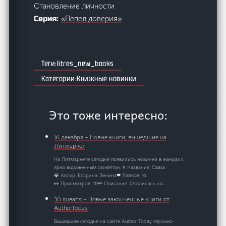
Становление личности
«Пепел доверия»
Серия:
litres_new_books
Книжные новинки
Это тоже интересно:
16 декабря – Новые книги, вышедшие на
Литмаркет
На Литмаркете сегодня появились новинки в жанрах с
ярко выраженным сюжетом. ⭐ Название: Сваха
💎 Автор: Егорина Ленина❤ Лайков: 16
👀 Просмотров: 113✏ Описание: Освоилась на…
30 января – Новые законченные книги от
AuthorToday
Вышедшие сегодня на сайте Author Today героико-