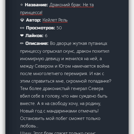
Драконий брак: Не та
⭐ Название:
принцесса!
Кейлет Рель
💎 Автор:
50
👀 Просмотров:
6
❤ Лайков:
Во дворце жуткая путаница:
✏ Описание:
принцессу опрыскал скунс, дракон похитил
иномирную девицу и женился на ней, а
между Севером и Югом намечается война
после многолетнего перемирия. И как с
этим справиться мне, скромной попаданке?
Тем более драконистый генерал Севера
вбил себе в голову, что нам суждено быть
вместе. А я на свободу хочу, на родину,
Новый год с мандаринками отмечать!
Остановить мой побег сможет только
любовь…
Шучу. Этот брак спасет только скунс,