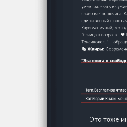
умеет залезать в чужи
слово как пощечина. К
единственный шанс нач
Харизматичный, молодо
Разница в возрасте. 🖤
Токсиколог…” – обраще
Современн
🎭 Жанры:
“Эта книга в свобод
Бесплатное чтиво
Книжные н
Это тоже и