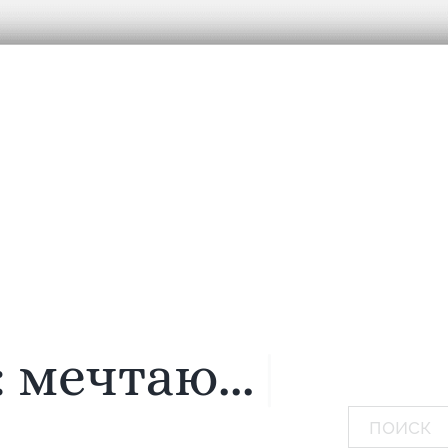
:
мечтаю...
|
Поиск