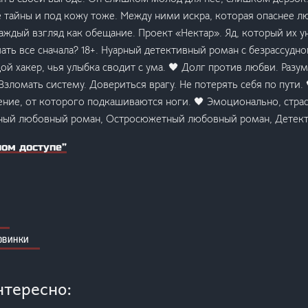
е тайны и под кожу тоже. Между ними искра, которая опаснее л
аждый взгляд как обещание. Проект «Нектар». Яд, который их у
ать все сначала? 18+. Нуарный детективный роман с безрассудн
й хакер, чья улыбка сводит с ума. 🖤 Долг против любви. Разум
 Взломать систему. Довериться врагу. Не потерять себя по пути.
ние, от которого подкашиваются ноги. 🖤 Эмоционально, страс
ый любовный роман, Остросюжетный любовный роман, Детек
ном доступе”
овинки
нтересно: