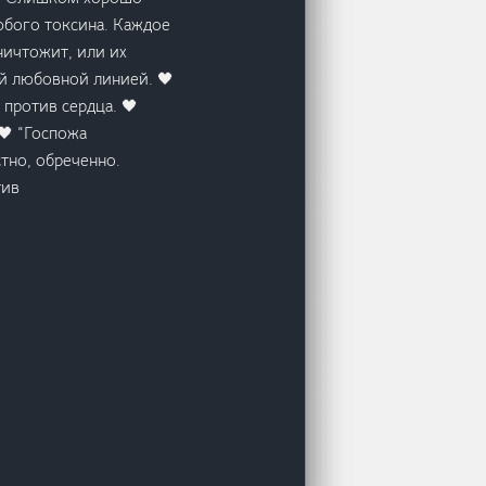
юбого токсина. Каждое
ничтожит, или их
ой любовной линией. 🖤
 против сердца. 🖤
 🖤 “Госпожа
тно, обреченно.
тив