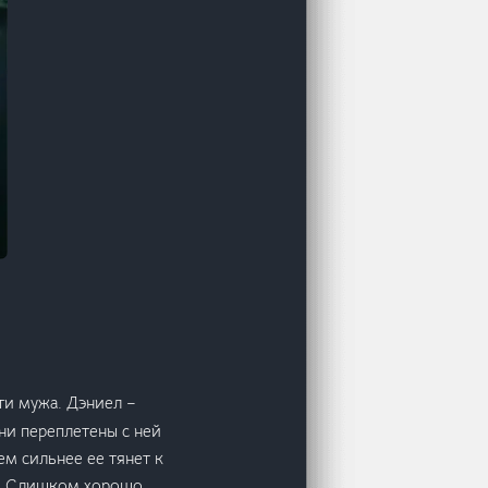
ти мужа. Дэниел –
они переплетены с ней
ем сильнее ее тянет к
к. Слишком хорошо