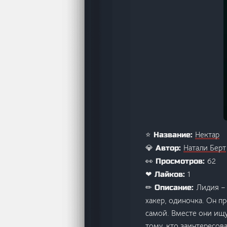
Нектар
⭐ Название:
Натали Берт
💎 Автор:
62
👀 Просмотров:
1
❤ Лайков:
Лидия – 
✏ Описание:
хакер, одиночка. Он п
самой. Вместе они ищу
тому, кто заинтересо