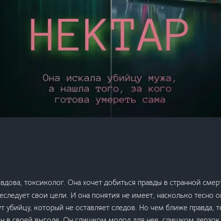
вдова, токсиколог. Она хочет добиться правды в странной смер
реследует свои цели. И она понятия не имеет, насколько тесно 
т убийцу, который не оставляет следов. Но чем ближе правда, т
ван в своей выгоде. Он слишком молод для нее, слишком дерзо